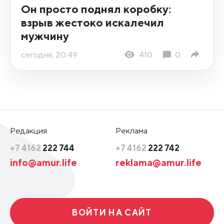
Он просто поднял коробку:
взрыв жестоко искалечил
мужчину
сегодня, 20:49
410
0
Редакция
Реклама
+7 4162
222 744
+7 4162
222 742
info@amur.life
reklama@amur.life
ВОЙТИ НА САЙТ