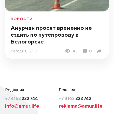
НОВОСТИ
Амурчан просят временно не
ездить по путепроводу в
Белогорске
сегодня, 12:19
43
0
Редакция
Реклама
+7 4162
222 744
+7 4162
222 742
info@amur.life
reklama@amur.life