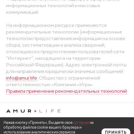
информационных технологий и массовых
коммуникаций
На информационном ресурсе применяются
рекомендательные технологии (информационные
технологии предоставления информации на основе
сбора, систематизации и анализа сведений,
относящихся к предпочтениям пользователей сети
"Интернет", находящихся на территории
Российской Федерации). Адрес электронной почты
для направления юридически значимых сообщений:
info@amur.life
. Общество с ограниченной
ответственностью «Компания «Игра».
Правила применения рекомендательных технологий
Нажав кнопку «Принять», Вы даете свое
согласие
на
обработку файлов cookie вашего браузера и
использование аналитических сервисов
ПРИНЯТЬ