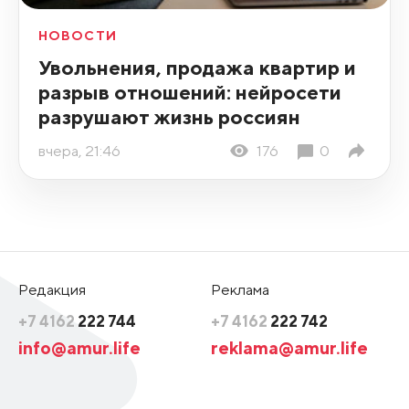
НОВОСТИ
Увольнения, продажа квартир и
разрыв отношений: нейросети
разрушают жизнь россиян
вчера, 21:46
176
0
Редакция
Реклама
+7 4162
222 744
+7 4162
222 742
info@amur.life
reklama@amur.life