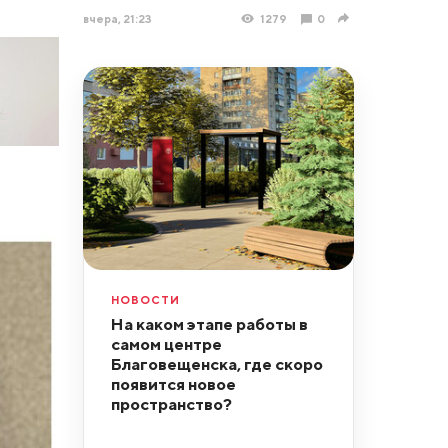
вчера, 21:23
1279
0
НОВОСТИ
На каком этапе работы в
самом центре
Благовещенска, где скоро
появится новое
пространство?