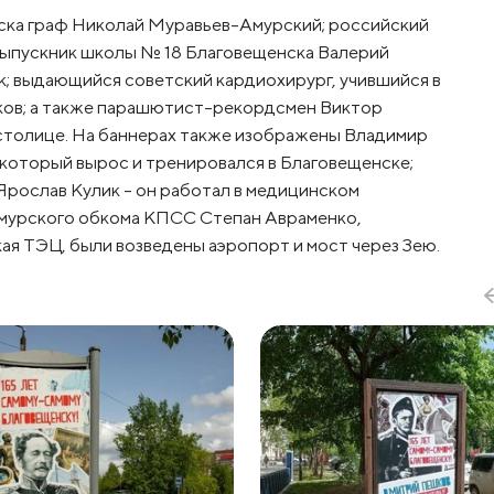
нска граф Николай Муравьев-Амурский; российский
 выпускник школы № 18 Благовещенска Валерий
к; выдающийся советский кардиохирург, учившийся в
иков; а также парашютист-рекордсмен Виктор
 столице. На баннерах также изображены Владимир
 который вырос и тренировался в Благовещенске;
рослав Кулик – он работал в медицинском
Амурского обкома КПСС Степан Авраменко,
ая ТЭЦ, были возведены аэропорт и мост через Зею.