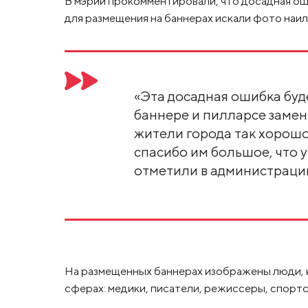
В мэрии прокомментировали, что досадная о
для размещения на баннерах искали фото наил
«Эта досадная ошибка буд
баннере и пилларсе заменя
жители города так хорошо
спасибо им большое, что у
отметили в администраци
На размещенных баннерах изображены люди, 
сферах: медики, писатели, режиссеры, спорт