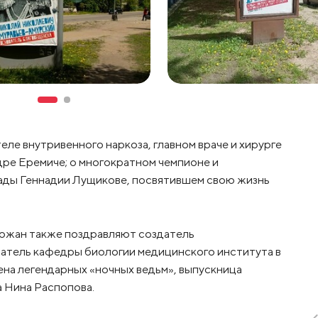
ле внутривенного наркоза, главном враче и хирурге
ре Еремиче; о многократном чемпионе и
ады Геннадии Лущикове, посвятившем свою жизнь
рожан также поздравляют создатель
атель кафедры биологии медицинского института в
на легендарных «ночных ведьм», выпускница
 Нина Распопова.