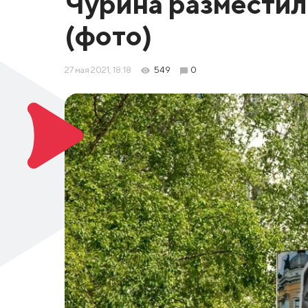
Чурина разместил
(фото)
27 мая 2021, 18:18
549
0