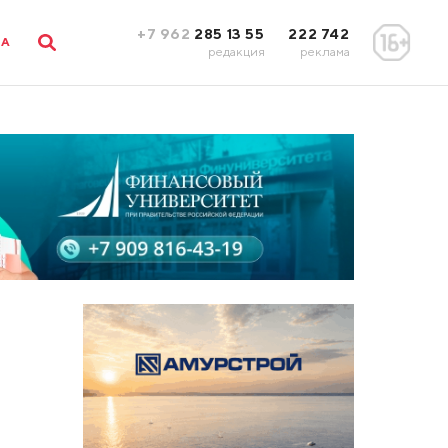
+7 962
285 13 55
222 742
ЛА
редакция
реклама