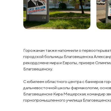
Горожанам также напомнили о первооткрывате
городской больницы Благовещенска Александ
рекордсмене мира и Европы, призере Олимпи
Благовещенску.
С юбилеем областного центра с баннеров го
дальневосточной школы фармакологии, основ
Благовещенске Кира Мещерская; командир зве
горнопромышленного училища Благовещенска