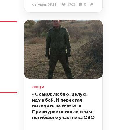
сегодня, 09:14
1763
0
ЛЮДИ
«Сказал: люблю, целую,
иду в бой. И перестал
выходить на связь»: в
Приамурье помогли семье
погибшего участника СВО