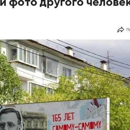
и фото другого челове
П