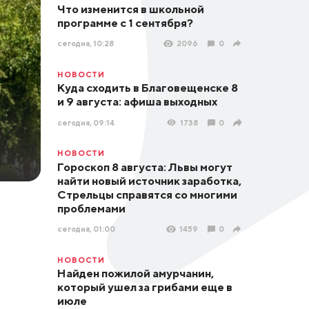
Что изменится в школьной
программе с 1 сентября?
сегодня, 10:28
2096
0
НОВОСТИ
Куда сходить в Благовещенске 8
и 9 августа: афиша выходных
сегодня, 09:14
1738
0
НОВОСТИ
Гороскоп 8 августа: Львы могут
найти новый источник заработка,
Стрельцы справятся со многими
проблемами
сегодня, 01:00
1459
0
НОВОСТИ
Найден пожилой амурчанин,
который ушел за грибами еще в
июле