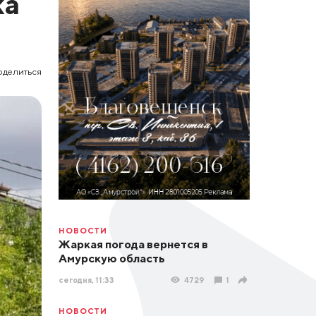
ка
оделиться
НОВОСТИ
Жаркая погода вернется в
Амурскую область
сегодня, 11:33
4729
1
НОВОСТИ