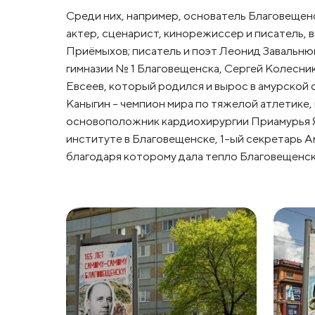
Среди них, например, основатель Благовеще
актер, сценарист, кинорежиссер и писатель,
Приёмыхов; писатель и поэт Леонид Завальню
гимназии № 1 Благовещенска, Сергей Колесн
Евсеев, который родился и вырос в амурской
Каныгин – чемпион мира по тяжелой атлетике,
основоположник кардиохирургии Приамурья Я
институте в Благовещенске, 1-ый секретарь 
благодаря которому дала тепло Благовещенск