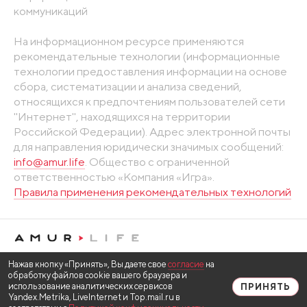
коммуникаций
На информационном ресурсе применяются
рекомендательные технологии (информационные
технологии предоставления информации на основе
сбора, систематизации и анализа сведений,
относящихся к предпочтениям пользователей сети
"Интернет", находящихся на территории
Российской Федерации). Адрес электронной почты
для направления юридически значимых сообщений:
info@amur.life
. Общество с ограниченной
ответственностью «Компания «Игра».
Правила применения рекомендательных технологий
Нажав кнопку «Принять», Вы даете свое
согласие
на
обработку файлов cookie вашего браузера и
использование аналитических сервисов
ПРИНЯТЬ
Yandex.Metrika, LiveInternet и Top.mail.ru в