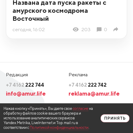
Названа дата пуска ракеты с
амурского космодрома
Восточный
сегодня, 16:02
203
0
Редакция
Реклама
+7 4162
222 744
+7 4162
222 742
info@amur.life
reklama@amur.life
Нажав кнопку «Принять», Вы даете свое
согласие
на
обработку файлов cookie вашего браузера и
использование аналитических сервисов
ПРИНЯТЬ
ВОЙТИ НА САЙТ
Yandex.Metrika, LiveInternet и Top.mail.ru в
соответствии с
Политикой конфиденциальности
.