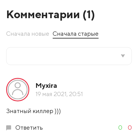
Комментарии (
1
)
Сначала новые
Сначала старые
Все подряд
Myxira
По рейтингу
19 мая 2021, 20:51
Развернуть все
Знатный киллер )))
Ответить
0
0