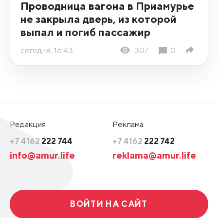
Проводница вагона в Приамурье
не закрыла дверь, из которой
выпал и погиб пассажир
сегодня, 16:43
307
0
Редакция
Реклама
+7 4162
222 744
+7 4162
222 742
info@amur.life
reklama@amur.life
ВОЙТИ НА САЙТ