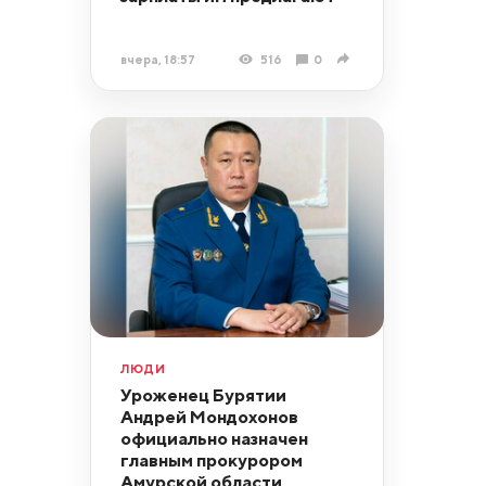
вчера, 18:57
516
0
ЛЮДИ
Уроженец Бурятии
Андрей Мондохонов
официально назначен
главным прокурором
Амурской области