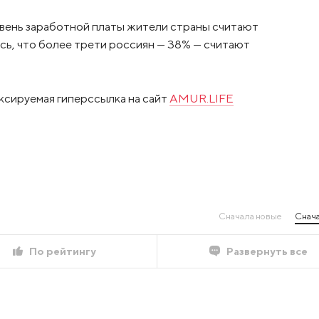
ровень заработной платы жители страны считают
ь, что более трети россиян — 38% — считают
ксируемая гиперссылка на сайт
AMUR.LIFE
Сначала новые
Снача
По рейтингу
Развернуть все