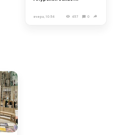
вчера, 10:54
457
0