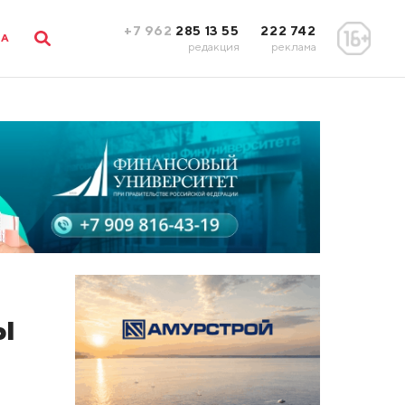
+7 962
285 13 55
222 742
ЛА
редакция
реклама
ы