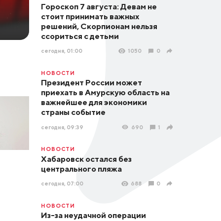
Гороскоп 7 августа: Девам не
стоит принимать важных
решений, Скорпионам нельзя
ссориться с детьми
сегодня, 01:00
1050
0
НОВОСТИ
Президент России может
приехать в Амурскую область на
важнейшее для экономики
страны событие
сегодня, 09:39
690
1
НОВОСТИ
Хабаровск остался без
центрального пляжа
сегодня, 07:00
688
0
НОВОСТИ
Из-за неудачной операции