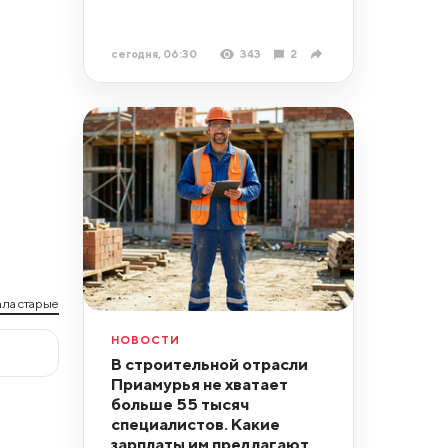
сегодня, 06:30
343
2
ла старые
НОВОСТИ
В строительной отрасли
Приамурья не хватает
больше 55 тысяч
специалистов. Какие
зарплаты им предлагают