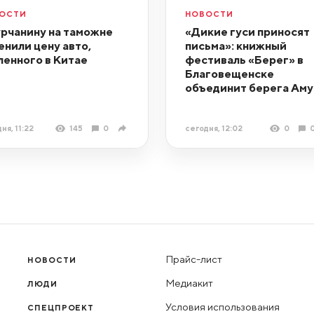
ОСТИ
НОВОСТИ
рчанину на таможне
«Дикие гуси приносят
енили цену авто,
письма»: книжный
ленного в Китае
фестиваль «Берег» в
Благовещенске
объединит берега Аму
ня, 11:22
145
0
сегодня, 12:02
0
Прайс-лист
НОВОСТИ
Медиакит
ЛЮДИ
Условия использования
СПЕЦПРОЕКТ