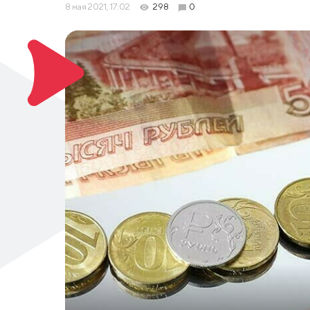
8 мая 2021, 17:02
298
0