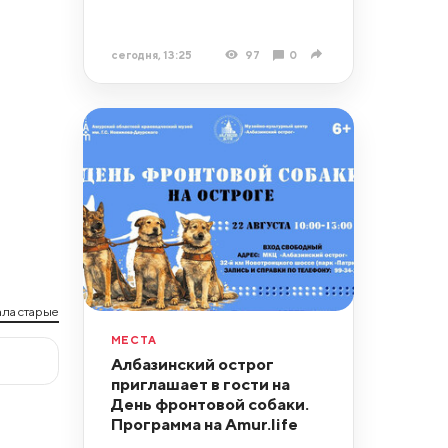
сегодня, 13:25
97
0
ла старые
МЕСТА
Албазинский острог
приглашает в гости на
День фронтовой собаки.
Программа на Amur.life