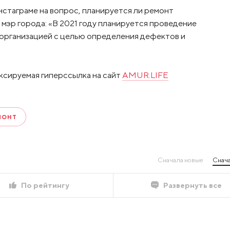
нстаграме на вопрос, планируется ли ремонт
мэр города: «В 2021 году планируется проведение
организацией с целью определения дефектов и
ксируемая гиперссылка на сайт
AMUR.LIFE
МОНТ
Сначала новые
Снача
По рейтингу
Развернуть все