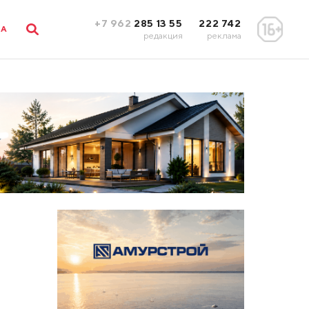
+7 962
285 13 55
222 742
ЛА
редакция
реклама