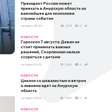
Президент России может
приехать в Амурскую область на
важнейшее для экономики
страны событие
сегодня, 09:39
1278
0
НОВОСТИ
Гороскоп 7 августа: Девам не
стоит принимать важных
решений, Скорпионам нельзя
ссориться с детьми
сегодня, 01:00
1204
0
НОВОСТИ
Циклон со шквалистым и ветром
и ливнями идет на Амурскую
область
сегодня, 10:36
1050
0
НОВОСТИ