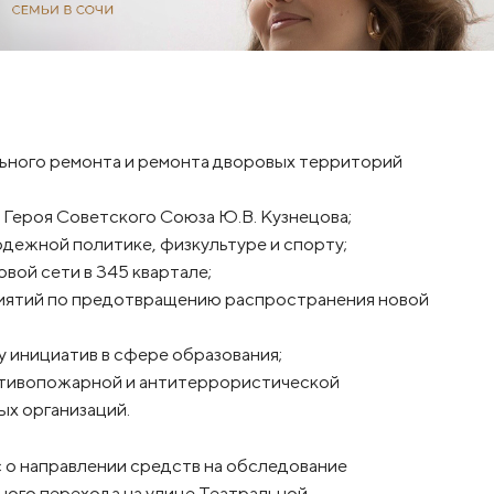
ального ремонта и ремонта дворовых территорий
и Героя Советского Союза Ю.В. Кузнецова;
одежной политике, физкультуре и спорту;
вой сети в 345 квартале;
приятий по предотвращению распространения новой
у инициатив в сфере образования;
ротивопожарной и антитеррористической
х организаций.
с о направлении средств на обследование
ого перехода на улице Театральной.