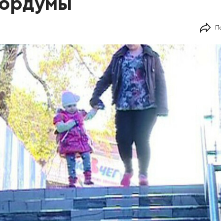
гордумы
П