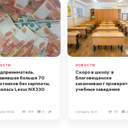
ОСТИ
НОВОСТИ
дприниматель,
Скоро в школу: в
авившая больше 70
Благовещенске
отников без зарплаты,
заканчивают проверят
илась Lexus NX330
учебные заведения
ня, 14:42
109
0
сегодня, 14:11
57