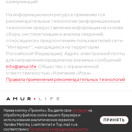
коммуникаций
На информационном ресурсе применяются
рекомендательные технологии (информационные
технологии предоставления информации на основе
сбора, систематизации и анализа сведений,
относящихся к предпочтениям пользователей сети
"Интернет", находящихся на территории
Российской Федерации). Адрес электронной почты
для направления юридически значимых сообщений:
info@amur.life
. Общество с ограниченной
ответственностью «Компания «Игра».
Правила применения рекомендательных технологий
Нажав кнопку «Принять», Вы даете свое
согласие
на
обработку файлов cookie вашего браузера и
использование аналитических сервисов
ПРИНЯТЬ
Yandex.Metrika, LiveInternet и Top.mail.ru в
соответствии с
Политикой конфиденциальности
.