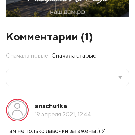
Комментарии (
1
)
Сначала новые
Сначала старые
Все подряд
anschutka
По рейтингу
19 апреля 2021, 12:44
Развернуть все
Там не только лавочки загажены :) У