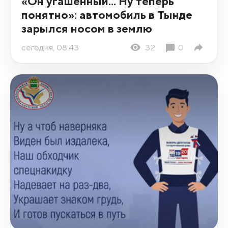
«Он угашенный... Ну теперь
понятно»: автомобиль в Тынде
зарылся носом в землю
сегодня, 08:43
32
0