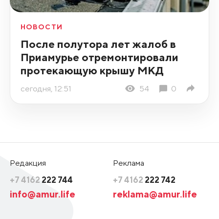
НОВОСТИ
После полутора лет жалоб в
Приамурье отремонтировали
протекающую крышу МКД
сегодня, 12:51
54
0
Редакция
Реклама
+7 4162
222 744
+7 4162
222 742
info@amur.life
reklama@amur.life