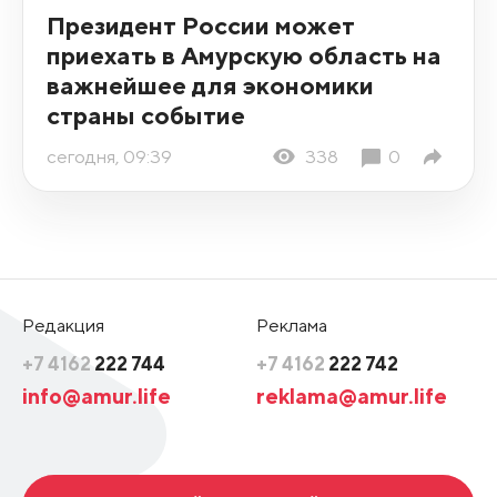
Президент России может
приехать в Амурскую область на
важнейшее для экономики
страны событие
сегодня, 09:39
338
0
Редакция
Реклама
+7 4162
222 744
+7 4162
222 742
info@amur.life
reklama@amur.life