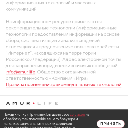
информационных технологий и массовых
коммуникаций
На информационном ресурсе применяются
рекомендательные технологии (информационные
технологии предоставления информации на основе
сбора, систематизации и анализа сведений,
относящихся к предпочтениям пользователей сети
"Интернет", находящихся на территории
Российской Федерации). Адрес электронной почты
для направления юридически значимых сообщений:
info@amur.life
. Общество с ограниченной
ответственностью «Компания «Игра».
Правила применения рекомендательных технологий
Нажав кнопку «Принять», Вы даете свое
согласие
на
обработку файлов cookie вашего браузера и
использование аналитических сервисов
ПРИНЯТЬ