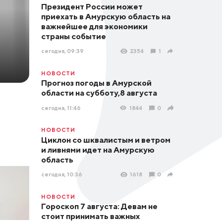
Президент России может
приехать в Амурскую область на
важнейшее для экономики
страны событие
сегодня, 09:39
2354
1
НОВОСТИ
Прогноз погоды в Амурской
области на субботу,8 августа
сегодня, 11:46
1844
0
НОВОСТИ
Циклон со шквалистым и ветром
и ливнями идет на Амурскую
область
сегодня, 10:36
1618
0
НОВОСТИ
Гороскоп 7 августа: Девам не
стоит принимать важных