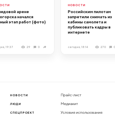
ОСТИ
НОВОСТИ
ледовой арене
Российским пилотам
огорска начался
запретили снимать из
ный этап работ (фото)
кабины самолета и
публиковать кадры в
интернете
ня, 19:37
29
0
сегодня, 18:14
270
Прайс-лист
НОВОСТИ
Медиакит
ЛЮДИ
Условия использования
СПЕЦПРОЕКТ