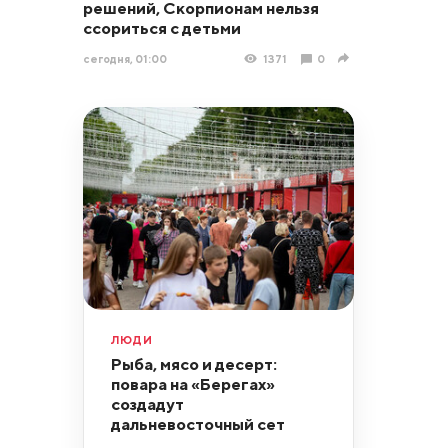
решений, Скорпионам нельзя
ссориться с детьми
сегодня, 01:00
1371
0
ЛЮДИ
Рыба, мясо и десерт:
повара на «Берегах»
создадут
дальневосточный сет