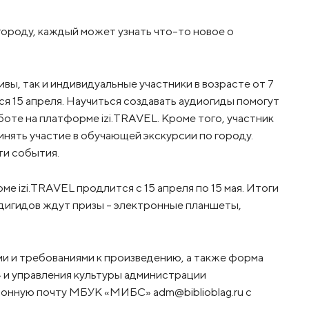
городу, каждый может узнать что-то новое о
ивы, так и индивидуальные участники в возрасте от 7
тся 15 апреля. Научиться создавать аудиогиды помогут
оте на платформе izi.TRAVEL. Кроме того, участник
нять участие в обучающей экскурсии по городу.
и события.
е izi.TRAVEL продлится с 15 апреля по 15 мая. Итоги
удигидов ждут призы – электронные планшеты,
и и требованиями к произведению, а также форма
 и управления культуры администрации
ронную почту МБУК «МИБС» adm@biblioblag.ru с