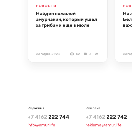
НОВОСТИ
НОВ
Найден пожилой
На 
амурчанин, который ушел
Бел
за грибами еще в июле
важ
сегодня, 21:23
42
0
сегод
Редакция
Реклама
+7 4162
222 744
+7 4162
222 742
info@amur.life
reklama@amur.life