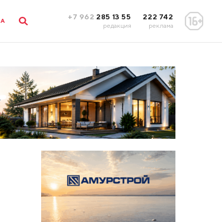
+7 962
285 13 55
222 742
ЛА
редакция
реклама
и