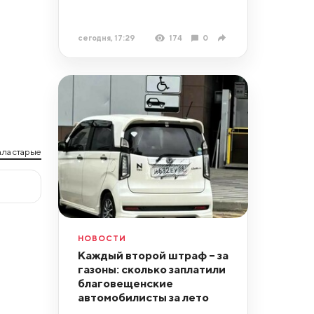
сегодня, 17:29
174
0
ла старые
НОВОСТИ
Каждый второй штраф – за
газоны: сколько заплатили
благовещенские
автомобилисты за лето