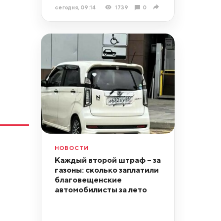
сегодня, 09:14
1739
0
НОВОСТИ
Каждый второй штраф – за
газоны: сколько заплатили
благовещенские
автомобилисты за лето