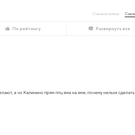
Сначала новые
Снача
По рейтингу
Развернуть все
елают, а чо Калинино прям ппц яма на яме, почему нельзя сделать