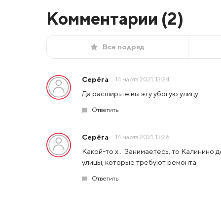
Комментарии (
2
)
Все подряд
Серёга
14 марта 2021, 13:24
Да расширьте вы эту убогую улицу
Ответить
Серёга
14 марта 2021, 13:26
Какой-то х... Занимаетесь, то Калинино д
улицы, которые требуют ремонта
Ответить