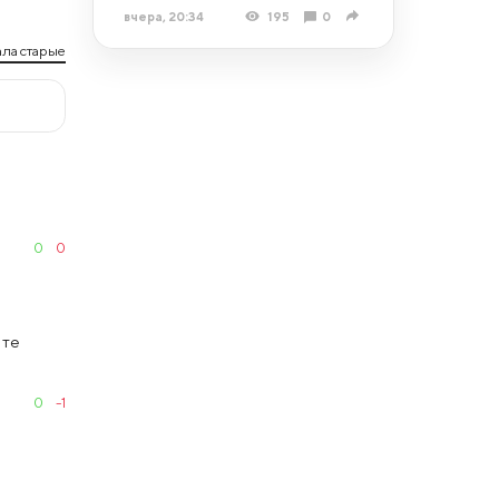
вчера, 20:34
195
0
ла старые
0
0
 те
0
-1