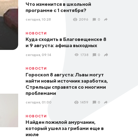
Что изменится в школьной
программе с 1 сентября?
сегодня, 10:28
2096
0
НОВОСТИ
Куда сходить в Благовещенске 8
и 9 августа: афиша выходных
сегодня, 09:14
1738
0
НОВОСТИ
Гороскоп 8 августа: Львы могут
найти новый источник заработка,
Стрельцы справятся со многими
проблемами
сегодня, 01:00
1459
0
НОВОСТИ
Найден пожилой амурчанин,
который ушел за грибами еще в
июле