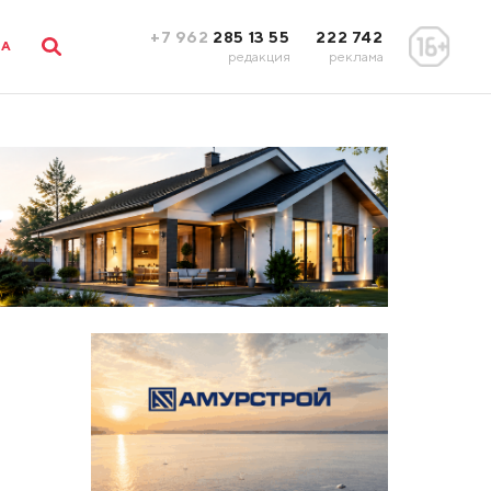
+7 962
285 13 55
222 742
ЛА
редакция
реклама