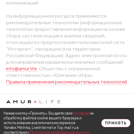
коммуникаций
На информационном ресурсе применяются
рекомендательные технологии (информационные
технологии предоставления информации на основе
сбора, систематизации и анализа сведений,
относящихся к предпочтениям пользователей сети
"Интернет", находящихся на территории
Российской Федерации). Адрес электронной почты
для направления юридически значимых сообщений:
info@amur.life
. Общество с ограниченной
ответственностью «Компания «Игра».
Правила применения рекомендательных технологий
Нажав кнопку «Принять», Вы даете свое
согласие
на
обработку файлов cookie вашего браузера и
использование аналитических сервисов
ПРИНЯТЬ
Yandex.Metrika, LiveInternet и Top.mail.ru в
соответствии с
Политикой конфиденциальности
.