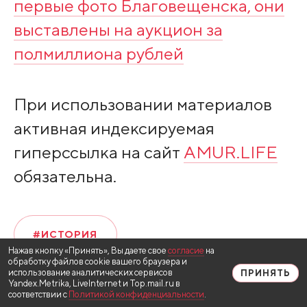
первые фото Благовещенска, они
выставлены на аукцион за
полмиллиона рублей
При использовании материалов
активная индексируемая
гиперссылка на сайт
AMUR.LIFE
обязательна.
#ИСТОРИЯ
Нажав кнопку «Принять», Вы даете свое
согласие
на
обработку файлов cookie вашего браузера и
использование аналитических сервисов
ПРИНЯТЬ
Yandex.Metrika, LiveInternet и Top.mail.ru в
соответствии с
Политикой конфиденциальности
.