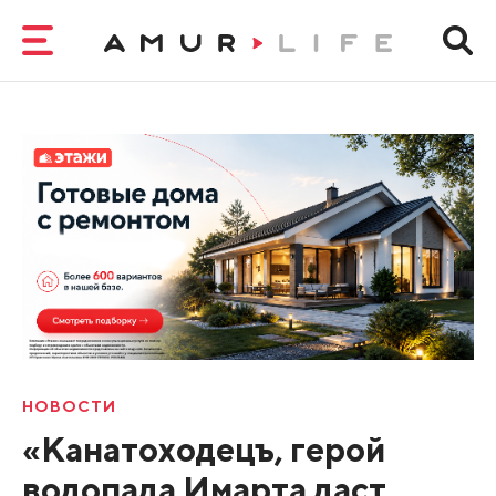
НОВОСТИ
«Канатоходецъ, герой
водопада Имарта даст