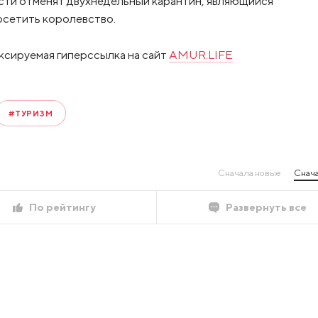
асти отменят двухнедельный карантин, являющийся
осетить королевство.
ксируемая гиперссылка на сайт
AMUR.LIFE
#ТУРИЗМ
Сначала новые
Снача
По рейтингу
Развернуть все