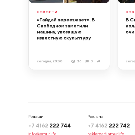
НОВОСТИ
НОВ
«Гайдай переезжает». В
В С
Свободном заметили
кол
машину, увозящую
очи
известную скульптуру
сегодня, 20:30
36
0
сегод
Редакция
Реклама
+7 4162
222 744
+7 4162
222 742
info@amur.life
reklama@amur.life