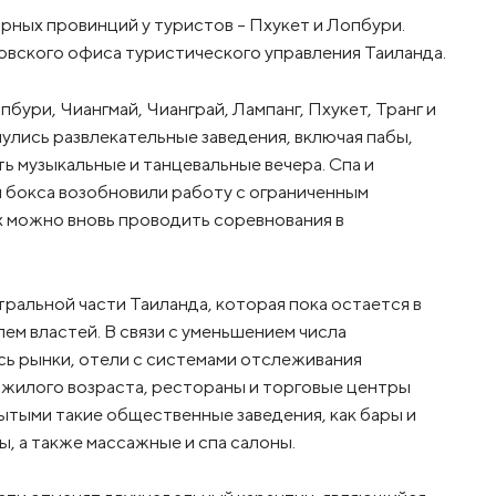
рных провинций у туристов – Пхукет и Лопбури.
вского офиса туристического управления Таиланда.
пбури, Чиангмай, Чианграй, Лампанг, Пхукет, Транг и
улись развлекательные заведения, включая пабы,
ь музыкальные и танцевальные вечера. Спа и
 бокса возобновили работу с ограниченным
х можно вновь проводить соревнования в
ральной части Таиланда, которая пока остается в
ем властей. В связи с уменьшением числа
сь рынки, отели с системами отслеживания
пожилого возраста, рестораны и торговые центры
рытыми такие общественные заведения, как бары и
, а также массажные и спа салоны.