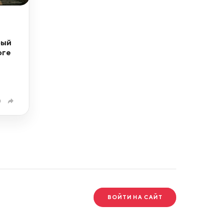
рый
оге
0
ВОЙТИ НА САЙТ