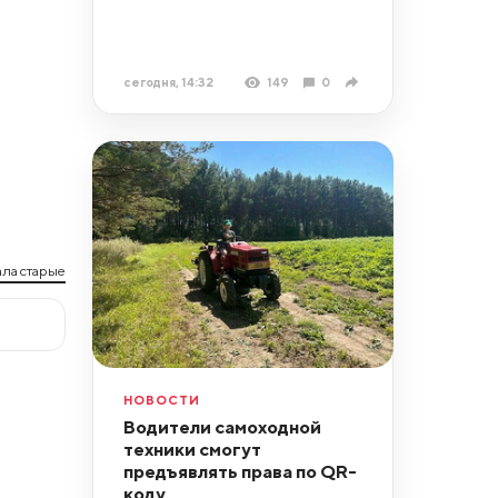
сегодня, 14:32
149
0
ла старые
НОВОСТИ
Водители самоходной
техники смогут
предъявлять права по QR-
коду