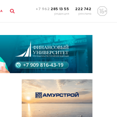
+7 962
285 13 55
222 742
ЛА
редакция
реклама