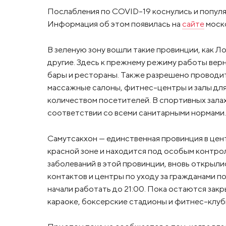
Послабления по COVID-19 коснулись и популя
Информация об этом появилась на
сайте
моско
В зеленую зону вошли такие провинции, как Ло
другие. Здесь к прежнему режиму работы верн
бары и рестораны. Также разрешено проводит
массажные салоны, фитнес-центры и залы для
количеством посетителей. В спортивных зала
соответствии со всеми санитарными нормами.
Самутсакхон — единственная провинция в цент
красной зоне и находится под особым контрол
заболеваний в этой провинции, вновь открыли
контактов и центры по уходу за гражданами 
начали работать до 21:00. Пока остаются зак
караоке, боксерские стадионы и фитнес-клубы