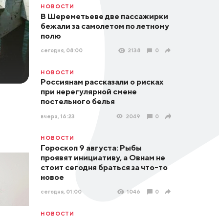
НОВОСТИ
В Шереметьеве две пассажирки
бежали за самолетом по летному
полю
сегодня, 08:00
2138
0
НОВОСТИ
Россиянам рассказали о рисках
при нерегулярной смене
постельного белья
вчера, 16:23
2049
0
НОВОСТИ
Гороскоп 9 августа: Рыбы
проявят инициативу, а Овнам не
стоит сегодня браться за что-то
новое
сегодня, 01:00
1046
0
НОВОСТИ