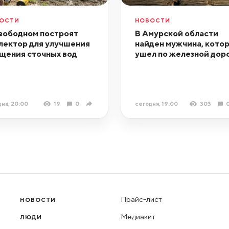
ОСТИ
НОВОСТИ
вободном построят
В Амурской области
лектор для улучшения
найден мужчина, кото
щения сточных вод
ушел по железной дор
ня, 20:00
19
0
сегодня, 19:00
303
Прайс-лист
НОВОСТИ
Медиакит
ЛЮДИ