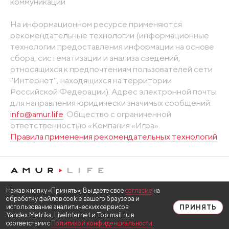
коммуникаций
На информационном ресурсе применяются
рекомендательные технологии (информационные
технологии предоставления информации на основе
сбора, систематизации и анализа сведений,
относящихся к предпочтениям пользователей сети
"Интернет", находящихся на территории
Российской Федерации). Адрес электронной почты
для направления юридически значимых сообщений:
info@amur.life
. Общество с ограниченной
ответственностью «Компания «Игра».
Правила применения рекомендательных технологий
Нажав кнопку «Принять», Вы даете свое
согласие
на
обработку файлов cookie вашего браузера и
использование аналитических сервисов
ПРИНЯТЬ
Yandex.Metrika, LiveInternet и Top.mail.ru в
соответствии с
Политикой конфиденциальности
.