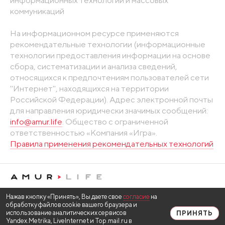
коммуникаций
На информационном ресурсе применяются
рекомендательные технологии (информационные
технологии предоставления информации на основе
сбора, систематизации и анализа сведений,
относящихся к предпочтениям пользователей сети
"Интернет", находящихся на территории
Российской Федерации). Адрес электронной почты
для направления юридически значимых сообщений:
info@amur.life
. Общество с ограниченной
ответственностью «Компания «Игра».
Правила применения рекомендательных технологий
Нажав кнопку «Принять», Вы даете свое
согласие
на
обработку файлов cookie вашего браузера и
использование аналитических сервисов
ПРИНЯТЬ
Yandex.Metrika, LiveInternet и Top.mail.ru в