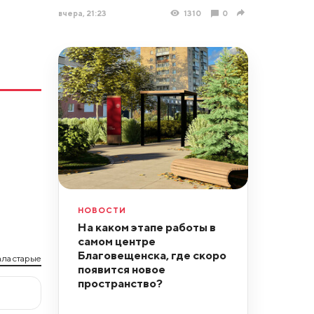
вчера, 21:23
1310
0
НОВОСТИ
На каком этапе работы в
самом центре
Благовещенска, где скоро
ла старые
появится новое
пространство?