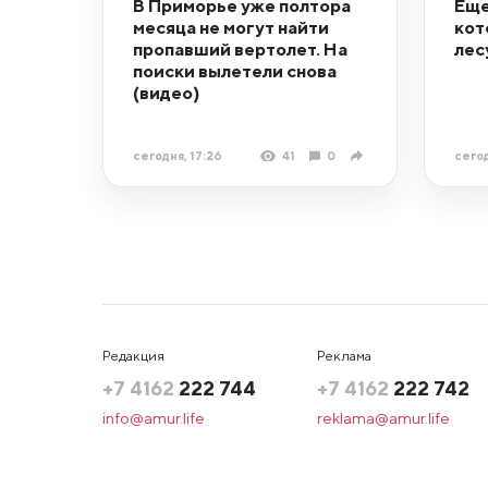
В Приморье уже полтора
Еще
месяца не могут найти
кот
пропавший вертолет. На
лес
поиски вылетели снова
(видео)
сегодня, 17:26
41
0
сегод
Редакция
Реклама
+7 4162
222 744
+7 4162
222 742
info@amur.life
reklama@amur.life