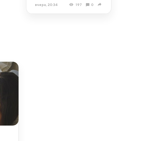
вчера, 20:34
197
0