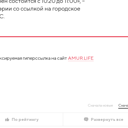
н состоится с 10:20 до 11:00», –
рии со ссылкой на городское
С.
ксируемая гиперссылка на сайт
AMUR.LIFE
Сначала новые
Снача
По рейтингу
Развернуть все