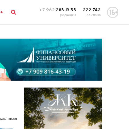
+7 962
285 13 55
222 742
ЛА
редакция
реклама
оделиться