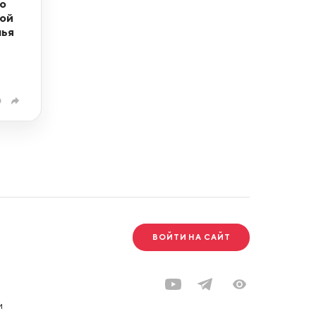
о
ной
лья
0
ВОЙТИ НА САЙТ
и