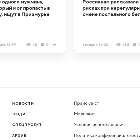
 одного мужчину,
Россиянам рассказали 
орый мог пропасть в
рисках при нерегуляр
у, ищут в Приамурье
смене постельного бе
ня, 16:59
48
0
сегодня, 16:23
238
Прайс-лист
НОВОСТИ
Медиакит
ЛЮДИ
Условия использования
СПЕЦПРОЕКТ
Политика конфиденциальност
АРХИВ