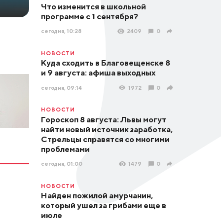
Что изменится в школьной
программе с 1 сентября?
сегодня, 10:28
2409
0
НОВОСТИ
Куда сходить в Благовещенске 8
и 9 августа: афиша выходных
сегодня, 09:14
1972
0
НОВОСТИ
Гороскоп 8 августа: Львы могут
найти новый источник заработка,
Стрельцы справятся со многими
проблемами
сегодня, 01:00
1479
0
НОВОСТИ
Найден пожилой амурчанин,
который ушел за грибами еще в
июле