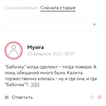
Сначала новые
Сначала старые
Все подряд
Myxira
По рейтингу
25 февраля 2021, 18:59
Развернуть все
"Бабочку" когда сделают - тогда поверю. А
пока, обещаний много было. Калита
торжественно клялась - ну и где она, и где
"Бабочка"?... )))))
Ответить
0
0