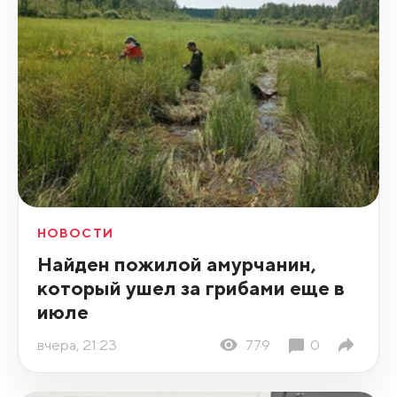
НОВОСТИ
Найден пожилой амурчанин,
который ушел за грибами еще в
июле
вчера, 21:23
779
0