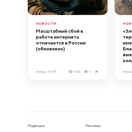
НОВОСТИ
НОВ
Масштабный сбой в
«Зл
работе интернета
тер
отмечается в России
име
(обновлено)
Бла
вые
кол
вчера, 19:55
426
1
вчера
Редакция
Реклама