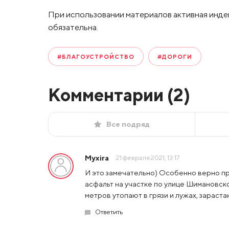
При использовании материалов активная инде
обязательна.
#БЛАГОУСТРОЙСТВО
#ДОРОГИ
Комментарии (
2
)
Все подряд
Myxira
21 февраля 2021, 13:17
И это замечательно) Особенно верно пр
асфальт на участке по улице Шимановско
метров утопают в грязи и лужах, зараст
Ответить