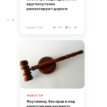
круглосуточно
ремонтируют дороги
0
0
вчера, 17:32
142
0
НОВОСТИ
Якутянину, без прав и под
наркотиками насмерть