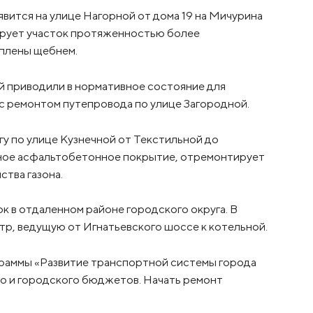
ится на улице Нагорной от дома 19 на Мичурина
ирует участок протяженностью более
еплены щебнем.
й приводили в нормативное состояние для
 с ремонтом путепровода по улице Загородной.
у по улице Кузнечной от Текстильной до
ное асфальтобетонное покрытие, отремонтирует
ства газона.
к в отдаленном районе городского округа. В
тр, ведущую от Игнатьевского шоссе к котельной.
граммы «Развитие транспортной системы города
го и городского бюджетов. Начать ремонт