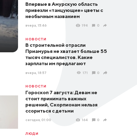
Впервые в Амурскую область
привезли «танцующие» цветы с
необычным названием
вчера, 15:46
194
0
НОВОСТИ
В строительной отрасли
Приамурья не хватает больше 55
тысяч специалистов. Какие
зарплаты им предлагают
вчера, 18:57
171
0
НОВОСТИ
Гороскоп 7 августа: Девам не
стоит принимать важных
решений, Скорпионам нельзя
ссориться с детьми
сегодня, 01:00
164
0
ЛЮДИ