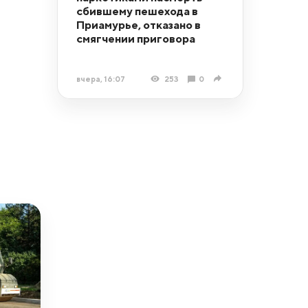
сбившему пешехода в
Приамурье, отказано в
смягчении приговора
вчера, 16:07
253
0