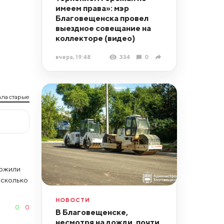
имеем права»: мэр
Благовещенска провел
выездное совещание на
коллекторе (видео)
вчера, 19:48
334
0
ла старые
ложили
есколько
НОВОСТИ
0
0
В Благовещенске,
несмотря на дожди, почти