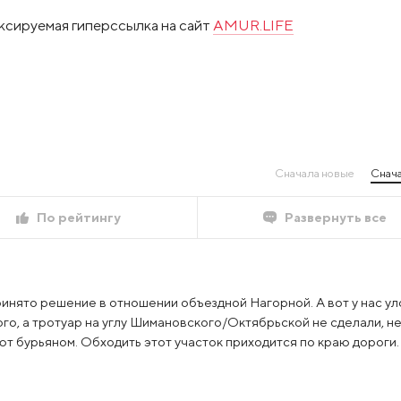
ксируемая гиперссылка на сайт
AMUR.LIFE
Сначала новые
Снача
По рейтингу
Развернуть все
инято решение в отношении объездной Нагорной. А вот у нас у
го, а тротуар на углу Шимановского/Октябрьской не сделали, н
ают бурьяном. Обходить этот участок приходится по краю дороги.