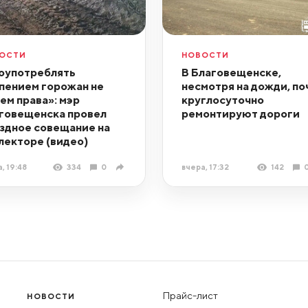
ОСТИ
НОВОСТИ
оупотреблять
В Благовещенске,
пением горожан не
несмотря на дожди, по
ем права»: мэр
круглосуточно
говещенска провел
ремонтируют дороги
здное совещание на
лекторе (видео)
, 19:48
334
0
вчера, 17:32
142
Прайс-лист
НОВОСТИ