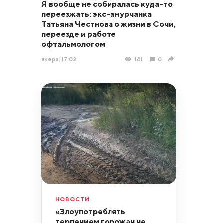
Я вообще не собиралась куда-то
переезжать: экс-амурчанка
Татьяна Честнова о жизни в Сочи,
переезде и работе
офтальмологом
вчера, 17:02
141
0
НОВОСТИ
«Злоупотреблять
терпением горожан не