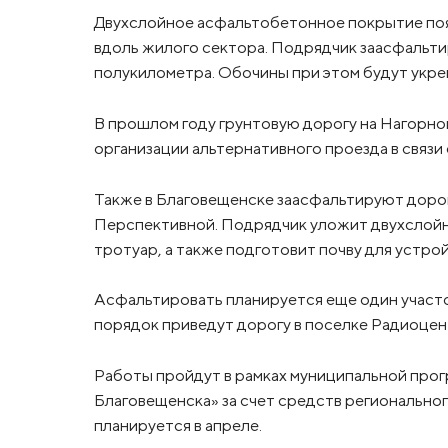
Двухслойное асфальтобетонное покрытие появ
вдоль жилого сектора. Подрядчик заасфальт
полукилометра. Обочины при этом будут укр
В прошлом году грунтовую дорогу на Нагорно
организации альтернативного проезда в связи
Также в Благовещенске заасфальтируют дорог
Перспективной. Подрядчик уложит двухслой
тротуар, а также подготовит почву для устрой
Асфальтировать планируется еще один участо
порядок приведут дорогу в поселке Радиоцен
Работы пройдут в рамках муниципальной про
Благовещенска» за счет средств регионально
планируется в апреле.