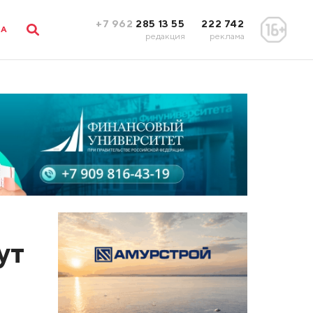
+7 962
285 13 55
222 742
ЛА
редакция
реклама
ут