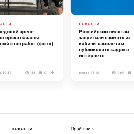
ОСТИ
НОВОСТИ
ледовой арене
Российским пилотам
огорска начался
запретили снимать из
ный этап работ (фото)
кабины самолета и
публиковать кадры в
интернете
, 19:37
84
0
вчера, 18:14
469
Прайс-лист
НОВОСТИ