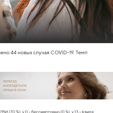
лено 44 новых случая COVID-19. Темп
И (70 %), у 0 – бессимптомно (0 %), у 13 – в виде