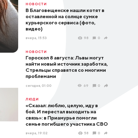
НОВОСТИ
В Благовещенске нашли котят в
оставленной на солнце сумке
курьерского сервиса (фото,
видео)
вчера, 15:53
98
0
НОВОСТИ
Гороскоп 8 августа: Львы могут
найти новый источник заработка,
Стрельцы справятся со многими
проблемами
сегодня, 01:00
69
0
ЛЮДИ
«Сказал: люблю, целую, иду в
бой. И перестал выходить на
связь»: в Приамурье помогли
семье погибшего участника СВО
вчера, 19:02
58
0