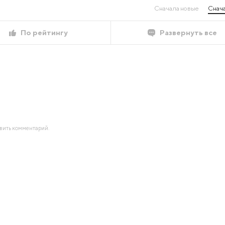
Сначала новые
Снача
По рейтингу
Развернуть все
авить комментарий.