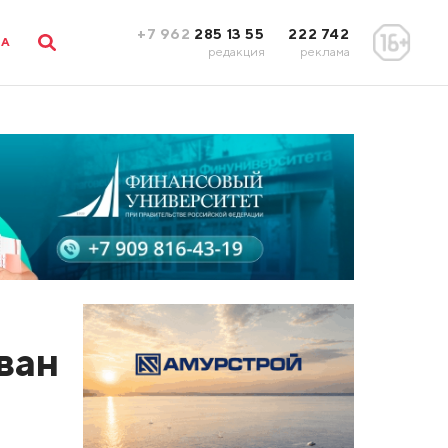
+7 962
285 13 55
222 742
ЛА
редакция
реклама
ван