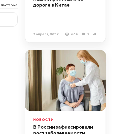
дороге в Китае
ла старые
3 апреля, 08:12
664
0
НОВОСТИ
В России зафиксировали
рост заболеваемости