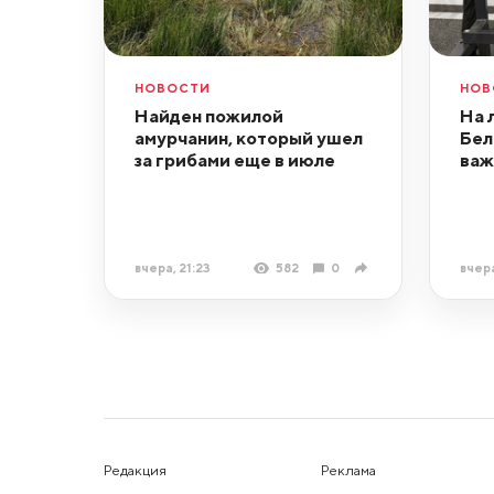
НОВОСТИ
НОВ
Найден пожилой
На 
амурчанин, который ушел
Бел
за грибами еще в июле
важ
вчера, 21:23
582
0
вчера
Редакция
Реклама