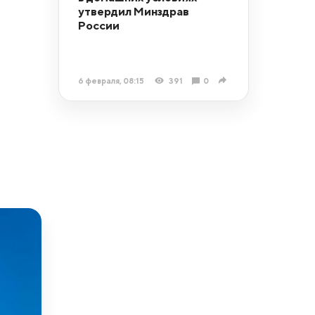
утвердил Минздрав
России
6 февраля, 08:15
391
0