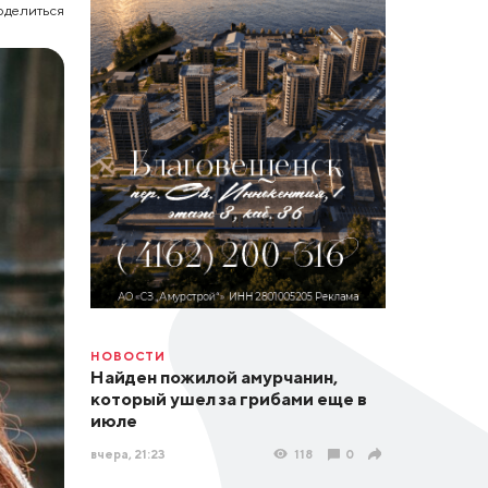
оделиться
НОВОСТИ
Найден пожилой амурчанин,
который ушел за грибами еще в
июле
вчера, 21:23
118
0