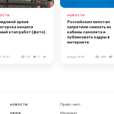
ОСТИ
НОВОСТИ
ледовой арене
Российским пилотам
огорска начался
запретили снимать из
ный этап работ (фото)
кабины самолета и
публиковать кадры в
интернете
, 19:37
92
0
вчера, 18:14
488
Прайс-лист
НОВОСТИ
Медиакит
ЛЮДИ