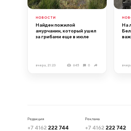
НОВОСТИ
НОВ
Найден пожилой
На 
амурчанин, который ушел
Бел
за грибами еще в июле
важ
вчера, 21:23
645
0
вчера
Редакция
Реклама
+7 4162
222 744
+7 4162
222 742