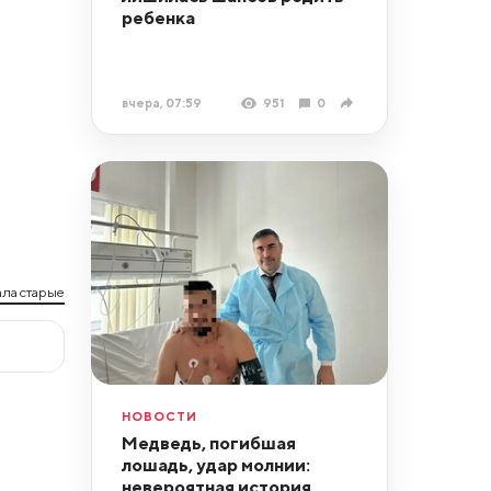
ребенка
вчера, 07:59
951
0
ла старые
НОВОСТИ
Медведь, погибшая
лошадь, удар молнии:
невероятная история