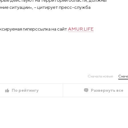
торые действуют на территории области, должны
ение ситуации», – цитирует пресс-служба
ксируемая гиперссылка на сайт
AMUR.LIFE
Сначала новые
Снача
По рейтингу
Развернуть все