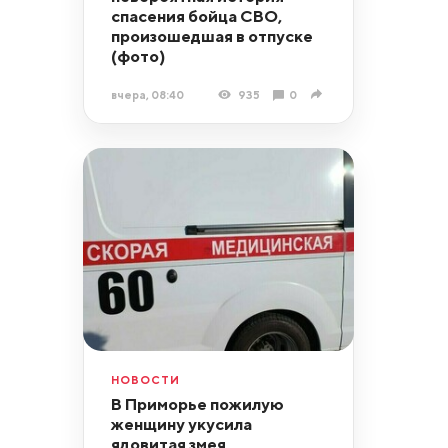
спасения бойца СВО,
произошедшая в отпуске
(фото)
вчера, 08:40
935
0
НОВОСТИ
В Приморье пожилую
женщину укусила
ядовитая змея