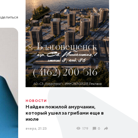
оделиться
НОВОСТИ
Найден пожилой амурчанин,
который ушел за грибами еще в
июле
вчера, 21:23
179
0