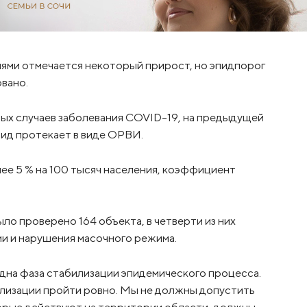
ми отмечается некоторый прирост, но эпидпорог
вано.
ых случаев заболевания COVID-19, на предыдущей
вид протекает в виде ОРВИ.
ее 5 % на 100 тысяч населения, коэффициент
о проверено 164 объекта, в четверти из них
 и нарушения масочного режима.
идна фаза стабилизации эпидемического процесса.
илизации пройти ровно. Мы не должны допустить