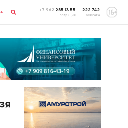
+7 962
285 13 55
222 742
ЛА
редакция
реклама
зя
о