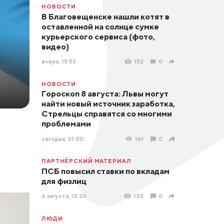
НОВОСТИ
В Благовещенске нашли котят в
оставленной на солнце сумке
курьерского сервиса (фото,
видео)
вчера, 15:53
152
0
НОВОСТИ
Гороскоп 8 августа: Львы могут
найти новый источник заработка,
Стрельцы справятся со многими
проблемами
сегодня, 01:00
141
0
ПАРТНЁРСКИЙ МАТЕРИАЛ
ПСБ повысил ставки по вкладам
для физлиц
6 августа, 13:26
120
0
ЛЮДИ