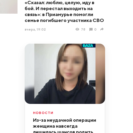
«Сказал: люблю, целую, иду в
бой. И перестал выходить на
связь»: в Приамурье помогли
семье погибшего участника СВО
вчера, 19:02
78
0
НОВОСТИ
Из-за неудачной операции
женщина навсегда
лишилась шансов родить