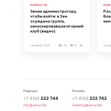
НОВОСТИ
НОВ
Звони администратору,
Рас
чтобы войти: в Зее
Бла
осуждена группа,
изм
замаскировавшая игорный
клуб (видео)
сегодня, 10:41
56
0
сегод
Редакция
Реклама
+7 4162
222 744
+7 4162
222 742
info@amur.life
reklama@amur.life