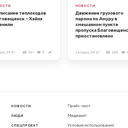
ОСТИ
НОВОСТИ
писание теплоходов
Движение грузового
говещенск – Хэйхэ
парома по Амуру в
енили
смешанном пункте
пропуска Благовещен
приостановлено
ня, 09:51
331
0
сегодня, 09:37
208
Прайс-лист
НОВОСТИ
Медиакит
ЛЮДИ
Условия использования
СПЕЦПРОЕКТ