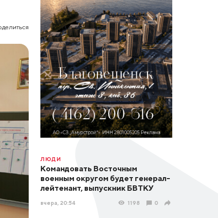
оделиться
ЛЮДИ
Командовать Восточным
военным округом будет генерал-
лейтенант, выпускник БВТКУ
вчера, 20:54
1198
0