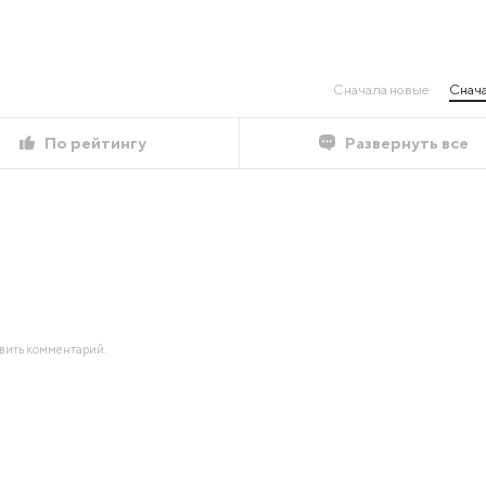
Сначала новые
Снача
По рейтингу
Развернуть все
авить комментарий.