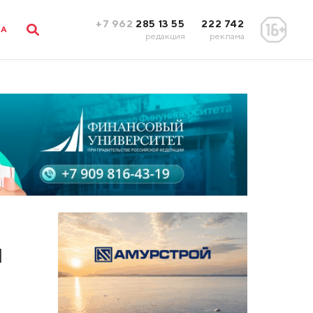
+7 962
285 13 55
222 742
ЛА
редакция
реклама
м