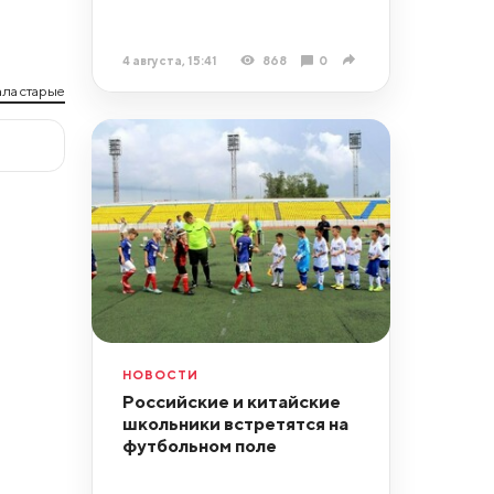
4 августа, 15:41
868
0
ла старые
НОВОСТИ
Российские и китайские
школьники встретятся на
футбольном поле