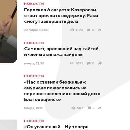
НОВОСТИ
Гороскоп 6 августа: Козерогам
стоит проявить выдержку, Раки
смогут завершить дела
сегодня, 01:00
1196
0
НОВОСТИ
Самолет, пропавший над тайгой,
и члены экипажа найдены
вчера, 21:38
1035
0
НОВОСТИ
«Нас оставили без жилья»:
амурчане пожаловались на
перенос заселения в новый дом в
Благовещенске
вчера, 15:51
506
2
НОВОСТИ
«Он угашенный... Ну теперь