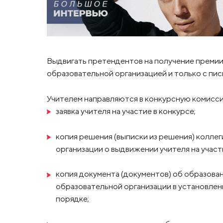
Выдвигать претендентов на получение премии
образовательной организацией и только с пис
Учителем направляются в конкурсную комисс
заявка учителя на участие в конкурсе;
копия решения (выписки из решения) колле
организации о выдвижении учителя на участ
копия документа (документов) об образова
образовательной организации в установле
порядке;