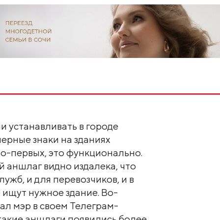
и устанавливать в городе
ерные знаки на зданиях
о-первых, это функционально.
й аншлаг видно издалека, что
лужб, и для перевозчиков, и в
 ищут нужное здание. Во-
сал мэр в своем Телеграм-
 такие аншлаги появились более