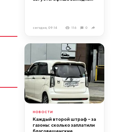
сегодня, 09:14
116
0
НОВОСТИ
Каждый второй штраф – за
газоны: сколько заплатили
благовещенские