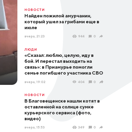
НОВОСТИ
Найден пожилой амурчанин,
который ушел за грибами еще в
июле
вчера, 21:23
944
0
ЛЮДИ
«Сказал: люблю, целую, иду в
бой. И перестал выходить на
связь»: в Приамурье помогли
семье погибшего участника СВО
вчера, 19:02
404
0
НОВОСТИ
В Благовещенске нашли котят в
оставленной на солнце сумке
курьерского сервиса (фото,
видео)
вчера, 15:53
349
0