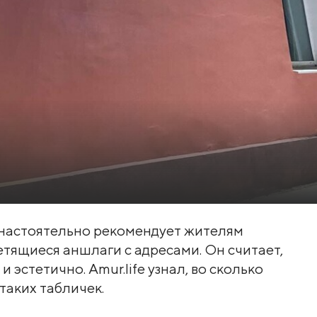
 настоятельно рекомендует жителям
етящиеся аншлаги с адресами. Он считает,
 эстетично. Amur.life узнал, во сколько
таких табличек.