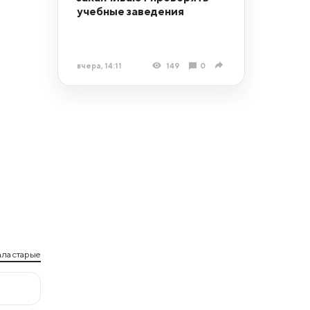
учебные заведения
вчера, 14:11
149
0
ла старые