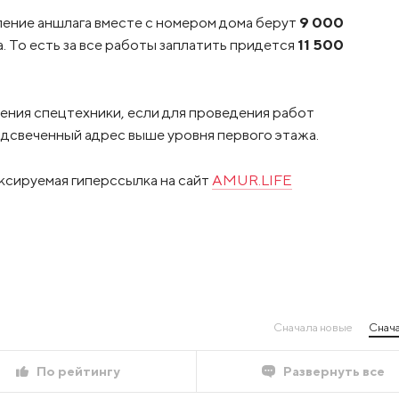
ление аншлага вместе с номером дома берут
9 000
. То есть за все работы заплатить придется
11 500
чения спецтехники, если для проведения работ
дсвеченный адрес выше уровня первого этажа.
ксируемая гиперссылка на сайт
AMUR.LIFE
Сначала новые
Снача
По рейтингу
Развернуть все