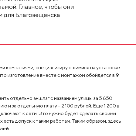
амой. Главное, чтобы они
м для Благовещенска
ими компаниями, специализирующимися на установке
 что изготовление вместе с монтажом обойдется в
9
вить отдельно аншлаг с названием улицы за 5 850
ю и за отдельную плату – 2 100 рублей. Еще 1 200 в
одключают к сети. Это нужно будет сделать своими
х есть допуск к таким работам. Таким образом, здесь
блей
.