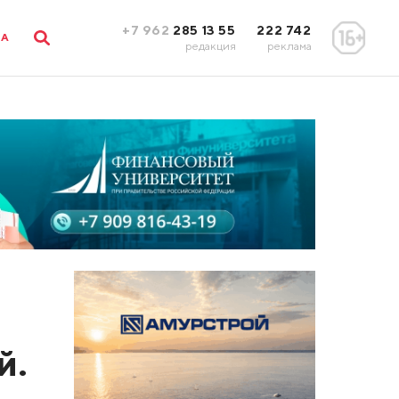
+7 962
285 13 55
222 742
ЛА
редакция
реклама
й.