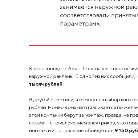
занимается наружной рекл
соответствовали приняты
параметрам».
Корреспондент Amur.life связался с нескольк
наружной рекламы. В одной из них сообщили,
тысяч рублей
.
В другой отметили, что могут на выбор изгото
рублей. Номер дома изготавливается по желани
этой компании берут за монтаж, правда, не п
силами – с привлечением электриков, у которы
монтаж и изготовление обойдутся в
9 150 ру