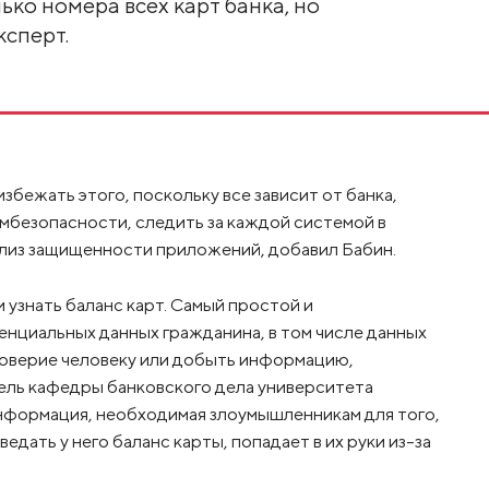
ько номера всех карт банка, но
ксперт.
избежать этого, поскольку все зависит от банка,
безопасности, следить за каждой системой в
лиз защищенности приложений, добавил Бабин.
узнать баланс карт. Самый простой и
нциальных данных гражданина, в том числе данных
 доверие человеку или добыть информацию,
ель кафедры банковского дела университета
нформация, необходимая злоумышленникам для того,
едать у него баланс карты, попадает в их руки из-за