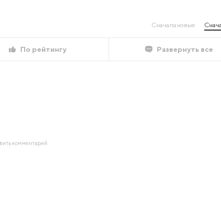
Сначала новые
Снача
По рейтингу
Развернуть все
авить комментарий.