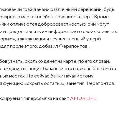
льзовании гражданами различными сервисами, будь
товарного маркетплейса, пояснил эксперт. Кроме
удники отличаются добросовестностью: они могут
и и предоставлять им информацию о своих клиентах.
торию», так как наносят существенный ущерб
одят после этого, добавил Ферапонтов.
в узнать, сколько денег на карте, по его словам,
гражданин выводит баланс счета на экран банкомата
ых местах. Но сейчас банки начали этому
я функцию «скрыть остатки», заметил Ферапонтов.
ксируемая гиперссылка на сайт
AMUR.LIFE