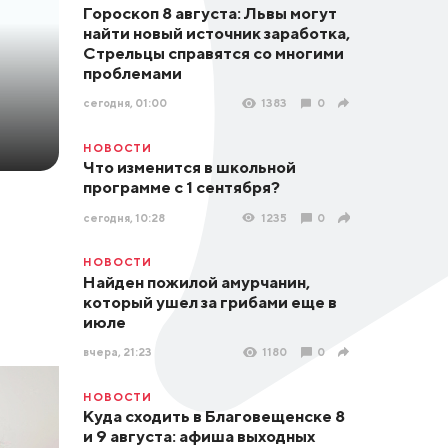
Гороскоп 8 августа: Львы могут
найти новый источник заработка,
Стрельцы справятся со многими
проблемами
сегодня, 01:00
1383
0
НОВОСТИ
Что изменится в школьной
программе с 1 сентября?
сегодня, 10:28
1235
0
НОВОСТИ
Найден пожилой амурчанин,
который ушел за грибами еще в
июле
вчера, 21:23
1180
0
НОВОСТИ
Куда сходить в Благовещенске 8
и 9 августа: афиша выходных