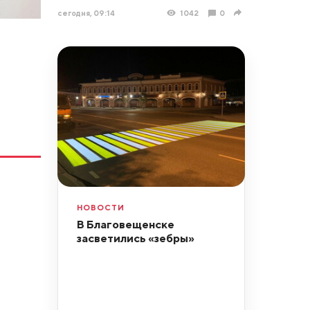
сегодня, 09:14
1042
0
НОВОСТИ
В Благовещенске
засветились «зебры»