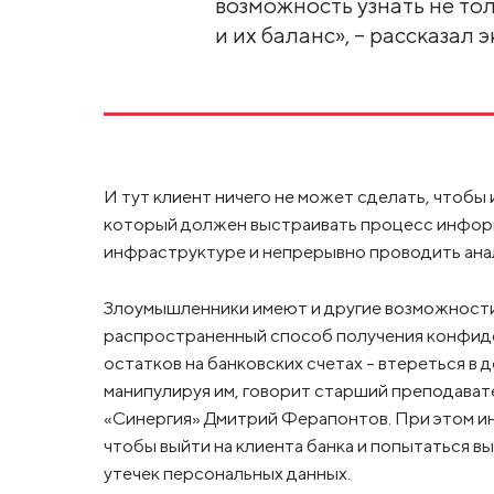
возможность узнать не тол
и их баланс», – рассказал э
И тут клиент ничего не может сделать, чтобы 
который должен выстраивать процесс информ
инфраструктуре и непрерывно проводить ана
Злоумышленники имеют и другие возможности 
распространенный способ получения конфиде
остатков на банковских счетах – втереться в
манипулируя им, говорит старший преподават
«Синергия» Дмитрий Ферапонтов. При этом и
чтобы выйти на клиента банка и попытаться выв
утечек персональных данных.