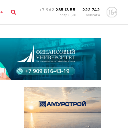
+7 962
285 13 55
222 742
ЛА
редакция
реклама