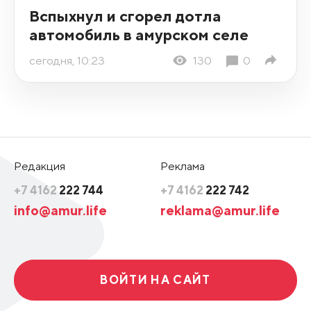
Вспыхнул и сгорел дотла
автомобиль в амурском селе
сегодня, 10:23
130
0
Редакция
Реклама
+7 4162
222 744
+7 4162
222 742
info@amur.life
reklama@amur.life
ВОЙТИ НА САЙТ