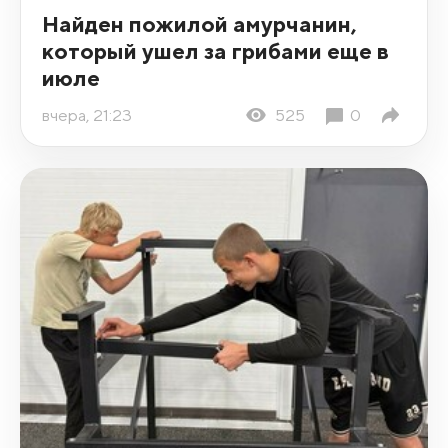
Найден пожилой амурчанин,
который ушел за грибами еще в
июле
вчера, 21:23
525
0