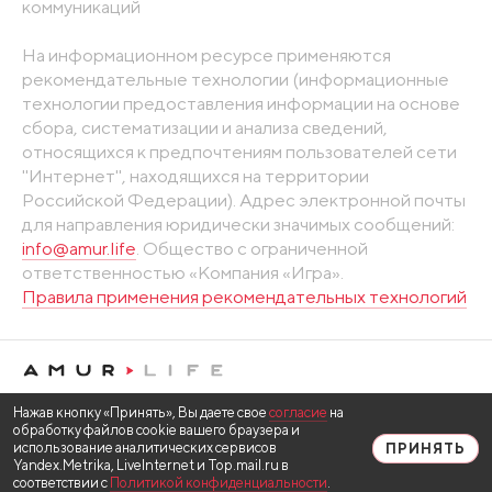
коммуникаций
На информационном ресурсе применяются
рекомендательные технологии (информационные
технологии предоставления информации на основе
сбора, систематизации и анализа сведений,
относящихся к предпочтениям пользователей сети
"Интернет", находящихся на территории
Российской Федерации). Адрес электронной почты
для направления юридически значимых сообщений:
info@amur.life
. Общество с ограниченной
ответственностью «Компания «Игра».
Правила применения рекомендательных технологий
Нажав кнопку «Принять», Вы даете свое
согласие
на
обработку файлов cookie вашего браузера и
использование аналитических сервисов
ПРИНЯТЬ
Yandex.Metrika, LiveInternet и Top.mail.ru в
соответствии с
Политикой конфиденциальности
.