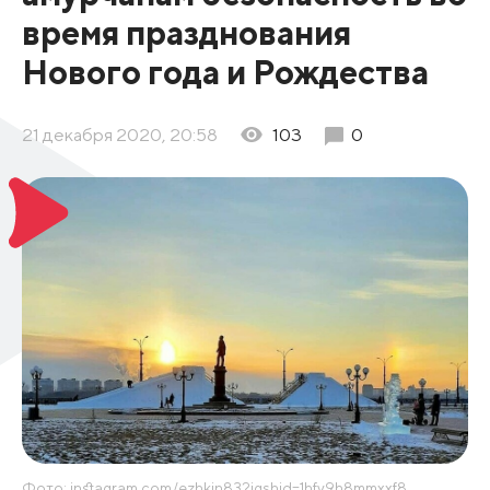
время празднования
Нового года и Рождества
21 декабря 2020, 20:58
103
0
Фото: instagram.com/ezhkin83?igshid=1hfv9h8mmxxf8