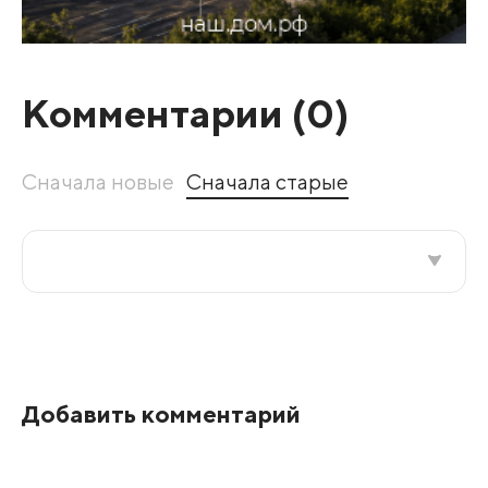
Комментарии (
0
)
Сначала новые
Сначала старые
Все подряд
По рейтингу
Добавить комментарий
Развернуть все