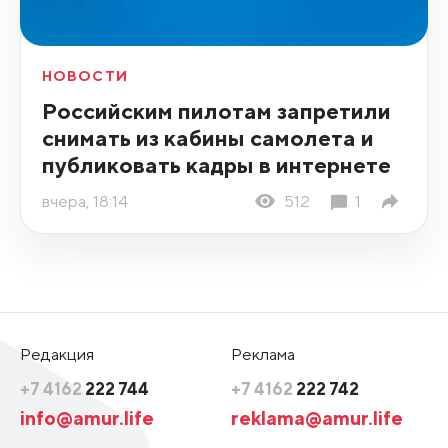
НОВОСТИ
Российским пилотам запретили
снимать из кабины самолета и
публиковать кадры в интернете
вчера, 18:14
512
1
Редакция
Реклама
+7 4162
222 744
+7 4162
222 742
info@amur.life
reklama@amur.life