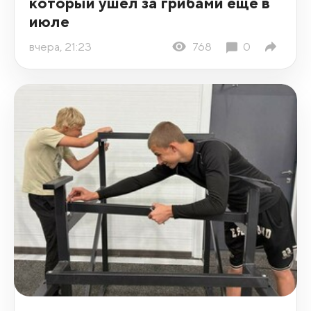
который ушел за грибами еще в
июле
вчера, 21:23
768
0