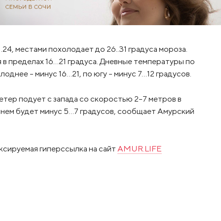
4, местами похолодает до 26..31 градуса мороза.
 в пределах 16…21 градуса. Дневные температуры по
однее – минус 16…21, по югу – минус 7…12 градусов.
етер подует с запада со скоростью 2-7 метров в
днем будет минус 5…7 градусов, сообщает Амурский
ксируемая гиперссылка на сайт
AMUR.LIFE