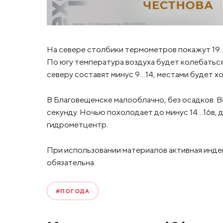
На севере столбики термометров покажут 19…2
По югу температура воздуха будет колебаться
северу составят минус 9…14, местами будет хол
В Благовещенске малооблачно, без осадков. В
секунду. Ночью похолодает до минус 14…16в, 
гидрометцентр.
При использовании материалов активная инде
обязательна.
#ПОГОДА