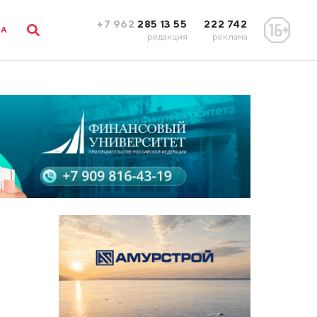
+7 962
285 13 55
222 742
ЛА
редакция
реклама