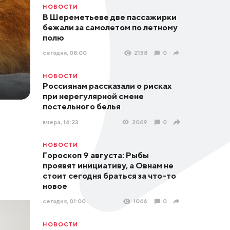
НОВОСТИ
В Шереметьеве две пассажирки
бежали за самолетом по летному
полю
сегодня, 08:00
2138
0
НОВОСТИ
Россиянам рассказали о рисках
при нерегулярной смене
постельного белья
вчера, 16:23
2049
0
НОВОСТИ
Гороскоп 9 августа: Рыбы
проявят инициативу, а Овнам не
стоит сегодня браться за что-то
новое
сегодня, 01:00
1046
0
НОВОСТИ