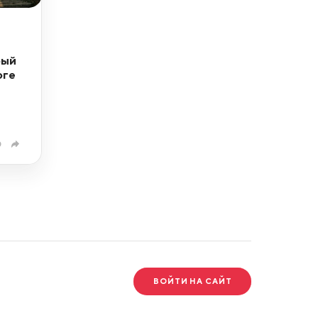
рый
оге
0
ВОЙТИ НА САЙТ