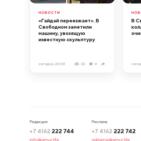
НОВОСТИ
НОВ
«Гайдай переезжает». В
В С
Свободном заметили
кол
машину, увозящую
очи
известную скульптуру
сегодня, 20:30
33
0
сегод
Редакция
Реклама
+7 4162
222 744
+7 4162
222 742
info@amur.life
reklama@amur.life