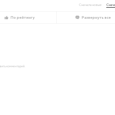
Сначала новые
Снача
По рейтингу
Развернуть все
авить комментарий.