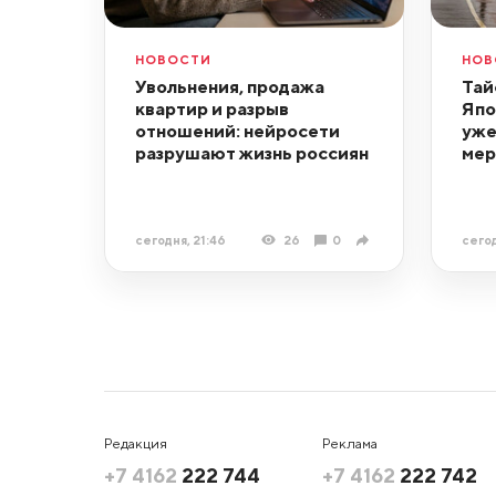
НОВОСТИ
НОВ
Увольнения, продажа
Тай
квартир и разрыв
Япо
отношений: нейросети
уже
разрушают жизнь россиян
ме
сегодня, 21:46
26
0
сегод
Редакция
Реклама
+7 4162
222 744
+7 4162
222 742