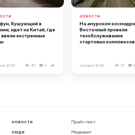
ОСТИ
НОВОСТИ
фун, бушующий в
На амурском космодр
нии, идет на Китай, где
Восточный провели
 ввели экстренные
техобслуживание
ры
стартовых комплексов
ня, 21:27
87
0
сегодня, 21:06
21
Прайс-лист
НОВОСТИ
Медиакит
ЛЮДИ