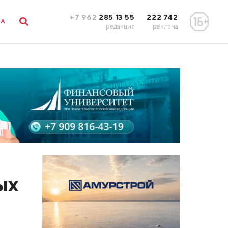
+7 962
285 13 55
222 742
ЛА
редакция
реклама
ых