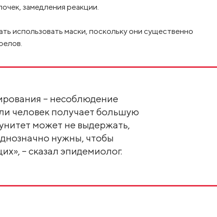
очек, замедления реакции.
ть использовать маски, поскольку они существенно
релов.
ирования – несоблюдение
сли человек получает большую
мунитет может не выдержать,
однозначно нужны, чтобы
х», – сказал эпидемиолог.