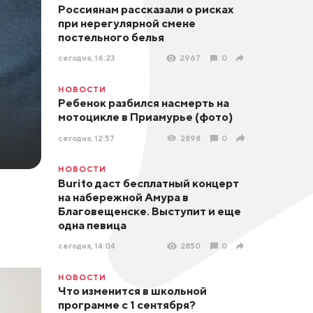
Россиянам рассказали о рисках
при нерегулярной смене
постельного белья
сегодня, 16:23
2967
0
НОВОСТИ
Ребенок разбился насмерть на
мотоцикле в Приамурье (фото)
сегодня, 12:57
2898
0
НОВОСТИ
Burito даст бесплатный концерт
на набережной Амура в
Благовещенске. Выступит и еще
одна певица
сегодня, 14:04
2850
0
НОВОСТИ
Что изменится в школьной
программе с 1 сентября?