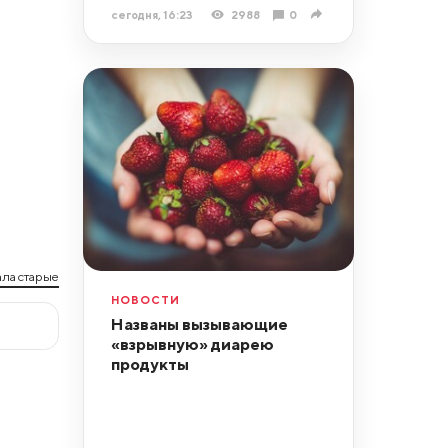
сегодня, 16:23
2988
0
ла старые
НОВОСТИ
Названы вызывающие
«взрывную» диарею
продукты