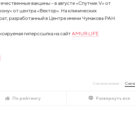
чественные вакцины – в августе «Спутник V» от
ону» от центра «Вектор». На клинических
рат, разработанный в Центре имени Чумакова РАН.
ксируемая гиперссылка на сайт
AMUR.LIFE
Сначала новые
Снача
По рейтингу
Развернуть все