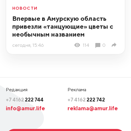
НОВОСТИ
Впервые в Амурскую область
привезли «танцующие» цветы с
необычным названием
сегодня, 15:46
114
0
Редакция
Реклама
+7 4162
222 744
+7 4162
222 742
info@amur.life
reklama@amur.life