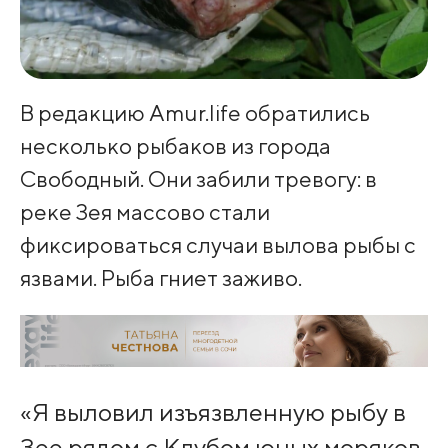
В редакцию Amur.life обратились
несколько рыбаков из города
Свободный. Они забили тревогу: в
реке Зея массово стали
фиксироваться случаи вылова рыбы с
язвами. Рыба гниет заживо.
«Я выловил изъязвленную рыбу в
Зее рядом с Клубом юных моряков.