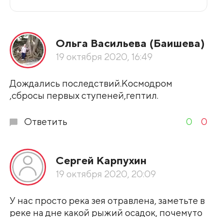
Все подряд
Ольга Васильева (Баишева)
По рейтингу
19 октября 2020, 16:49
Развернуть все
Дождались последствий.Космодром
,сбросы первых ступеней,гептил.
Ответить
0
0
Сергей Карпухин
19 октября 2020, 20:09
У нас просто река зея отравлена, заметьте в
реке на дне какой рыжий осадок, почемуто