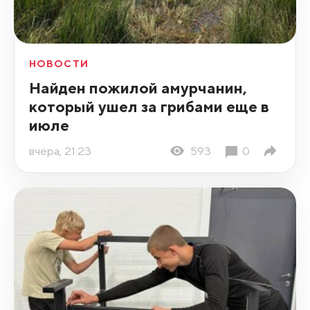
НОВОСТИ
Найден пожилой амурчанин,
который ушел за грибами еще в
июле
вчера, 21:23
593
0