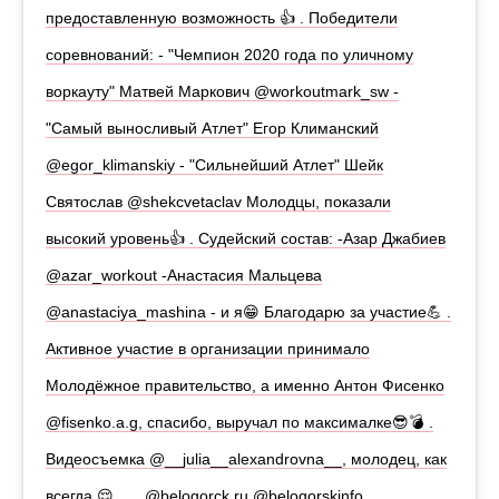
предоставленную возможность 👍 . Победители
соревнований: - "Чемпион 2020 года по уличному
воркауту" Матвей Маркович @workoutmark_sw -
"Самый выносливый Атлет" Егор Климанский
@egor_klimanskiy - "Сильнейший Атлет" Шейк
Святослав @shekcvetaclav Молодцы, показали
высокий уровень👍 . Судейский состав: -Азар Джабиев
@azar_workout -Анастасия Мальцева
@anastaciya_mashina - и я😁 Благодарю за участие💪 .
Активное участие в организации принимало
Молодёжное правительство, а именно Антон Фисенко
@fisenko.a.g, спасибо, выручал по максималке😎💣 .
Видеосъемка @__julia__alexandrovna__, молодец, как
всегда 😌 . . . @belogorck.ru @belogorskinfo