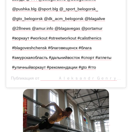
@pushka.blg @sport.blg @_sport_belogorsk_
@gto_belogorsk @dk_acm_belogorsk @blagalive
@28news @amur.info @blagavegas @portamur
#воркаут #workout #streetworkout #calisthenics
#blagoveshchensk #благовещенск #блага
#амурскаяобласть #дальнийвосток #спорт #атлеты
#уличныйворкаут #рекомендации #gto #гто
Публикация от
⠀⠀⠀⠀⠀⠀Ａｌｅｋｓａｎｄｒ Ｇｅｎｒｙ
(@genr