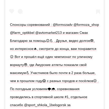
Спонсоры соревнований : @formozadv @formoza_shop
@farm_optikbel @avtomarket213 и магазин Смак
Благодарю за помощь😊💪 . Друзья, видео долгое🙈,
но интересное🔥, смотрите до конца, вам понравится
😉 Вот и прошёл ещё один чемпионат по уличному
воркауту😎, где Амурские атлеты показали свой
максимум💪 Участников было почти в 2 раза больше,
чем в прошлом году😱 с разных городов и посёлков😌 .
По погодным условиям🌩️🌧️, соревнования
проводились в спортивной школе #1, отдельное
спасибо @sport_shkola_1belogorsk за