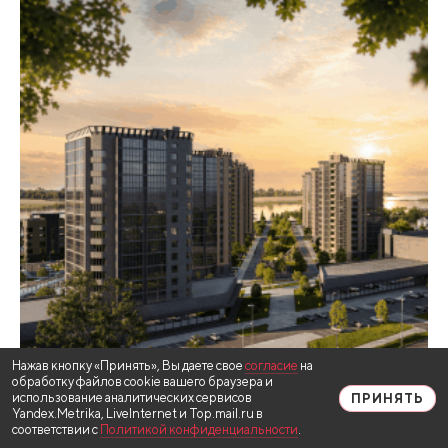
Нажав кнопку «Принять», Вы даете свое
согласие
на
обработку файлов cookie вашего браузера и
использование аналитических сервисов
ПРИНЯТЬ
Yandex.Metrika, LiveInternet и Top.mail.ru в
соответствии с
Политикой конфиденциальности
.