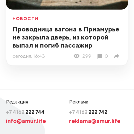
НОВОСТИ
Проводница вагона в Приамурье
не закрыла дверь, из которой
выпал и погиб пассажир
сегодня, 16:43
299
0
Редакция
Реклама
+7 4162
222 744
+7 4162
222 742
info@amur.life
reklama@amur.life