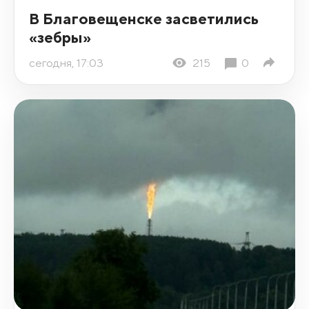
В Благовещенске засветились
«зебры»
сегодня, 17:03
215
0