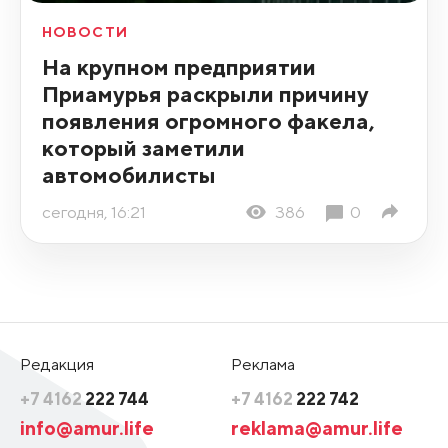
НОВОСТИ
На крупном предприятии
Приамурья раскрыли причину
появления огромного факела,
который заметили
автомобилисты
сегодня, 16:21
386
0
Редакция
Реклама
+7 4162
222 744
+7 4162
222 742
info@amur.life
reklama@amur.life