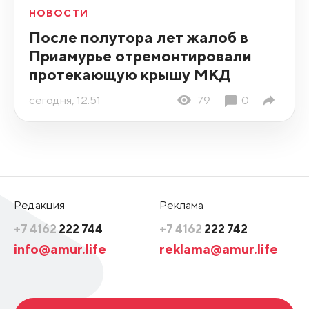
НОВОСТИ
После полутора лет жалоб в
Приамурье отремонтировали
протекающую крышу МКД
сегодня, 12:51
79
0
Редакция
Реклама
+7 4162
222 744
+7 4162
222 742
info@amur.life
reklama@amur.life