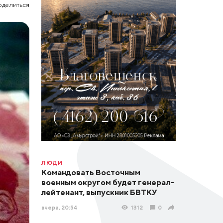
оделиться
ЛЮДИ
Командовать Восточным
военным округом будет генерал-
лейтенант, выпускник БВТКУ
вчера, 20:54
1312
0