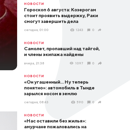
НОВОСТИ
Гороскоп 6 августа: Козерогам
стоит проявить выдержку, Раки
смогут завершить дела
сегодня, 01:00
1243
0
НОВОСТИ
Самолет, пропавший над тайгой,
и члены экипажа найдены
вчера, 21:38
1097
0
НОВОСТИ
«Он угашенный... Ну теперь
понятно»: автомобиль в Тынде
зарылся носом в землю
сегодня, 08:43
590
0
НОВОСТИ
«Нас оставили без жилья»:
амурчане пожаловались на