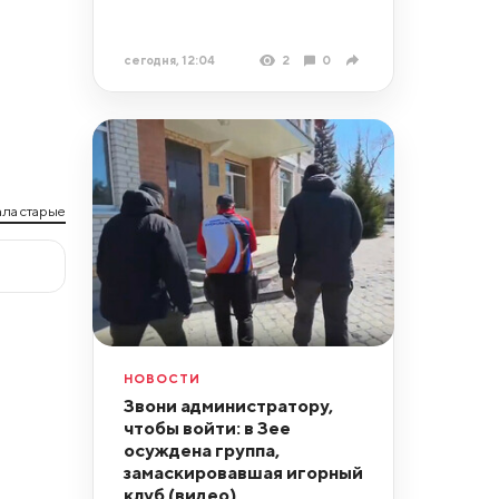
сегодня, 12:04
2
0
ла старые
НОВОСТИ
Звони администратору,
чтобы войти: в Зее
осуждена группа,
замаскировавшая игорный
клуб (видео)