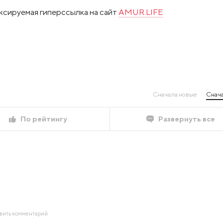
ксируемая гиперссылка на сайт
AMUR.LIFE
Сначала новые
Снача
По рейтингу
Развернуть все
авить комментарий.