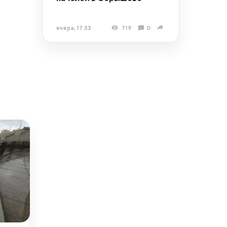
вчера, 17:33
719
0