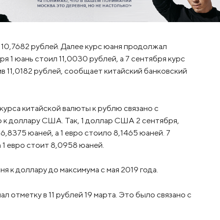
 10,7682 рублей. Далее курс юаня продолжал
ря 1 юань стоил 11,0030 рублей, а 7 сентября курс
в 11,0182 рублей, сообщает китайский банковский
курса китайской валюты к рублю связано с
к доллару США. Так, 1 доллар США 2 сентября,
6,8375 юаней, а 1 евро стоило 8,1465 юаней. 7
 1 евро стоит 8,0958 юаней.
я к доллару до максимума с мая 2019 года.
л отметку в 11 рублей 19 марта. Это было связано с