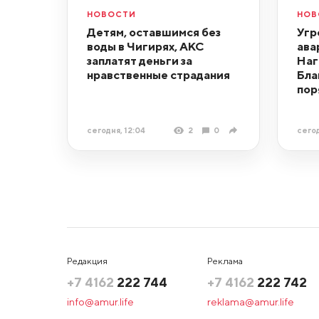
НОВОСТИ
НОВ
Детям, оставшимся без
Угр
воды в Чигирях, АКС
ава
заплатят деньги за
Наг
нравственные страдания
Бла
пор
сегодня, 12:04
2
0
сегод
Редакция
Реклама
+7 4162
222 744
+7 4162
222 742
info@amur.life
reklama@amur.life