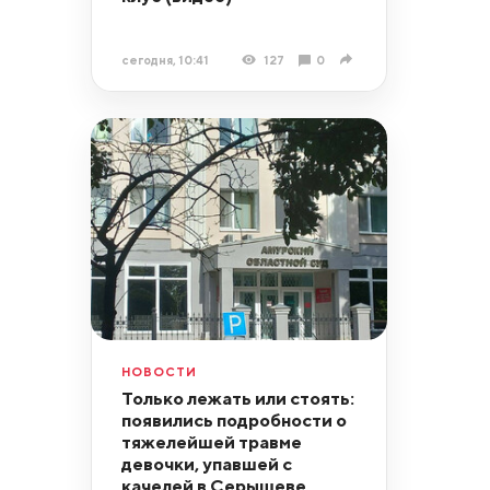
сегодня, 10:41
127
0
НОВОСТИ
Только лежать или стоять:
появились подробности о
тяжелейшей травме
девочки, упавшей с
качелей в Серышеве