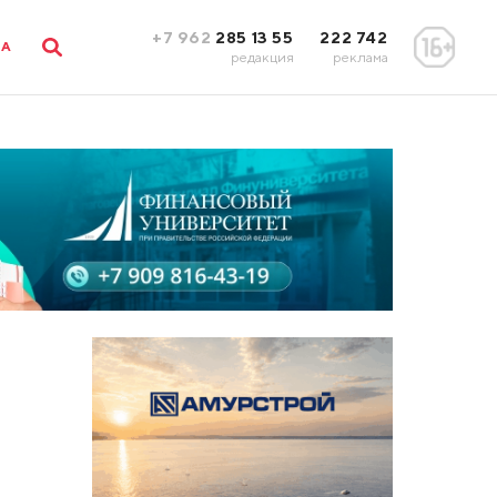
+7 962
285 13 55
222 742
ЛА
редакция
реклама