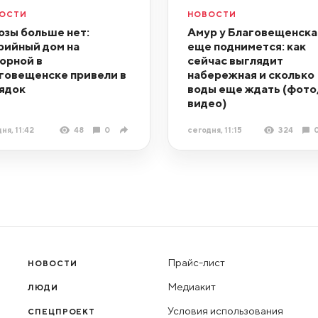
ОСТИ
НОВОСТИ
озы больше нет:
Амур у Благовещенска
рийный дом на
еще поднимется: как
орной в
сейчас выглядит
говещенске привели в
набережная и сколько
ядок
воды еще ждать (фото
видео)
ня, 11:42
48
0
сегодня, 11:15
324
Прайс-лист
НОВОСТИ
Медиакит
ЛЮДИ
Условия использования
СПЕЦПРОЕКТ