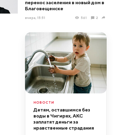
перенос заселения в новый дом в
Благовещенске
вчера, 15:51
561
2
НОВОСТИ
Детям, оставшимся без
воды в Чигирях, АКС
заплатят деньги за
нравственные страдания