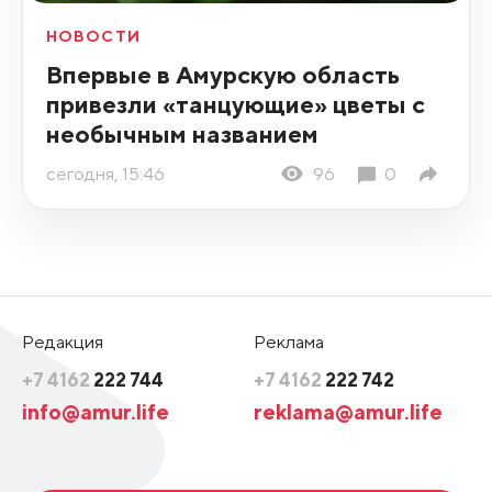
НОВОСТИ
Впервые в Амурскую область
привезли «танцующие» цветы с
необычным названием
сегодня, 15:46
96
0
Редакция
Реклама
+7 4162
222 744
+7 4162
222 742
info@amur.life
reklama@amur.life