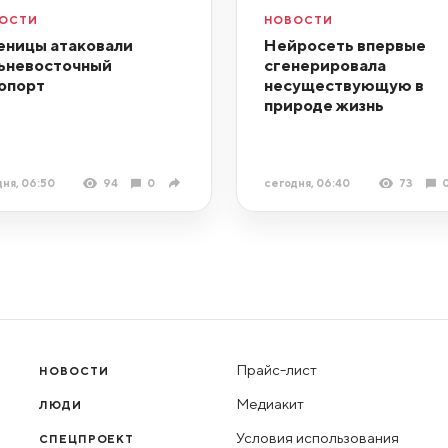
ОСТИ
НОВОСТИ
еницы атаковали
Нейросеть впервые
ьневосточный
сгенерировала
опорт
несуществующую в
природе жизнь
ня, 06:50
94
0
сегодня, 06:40
73
Прайс-лист
НОВОСТИ
Медиакит
ЛЮДИ
Условия использования
СПЕЦПРОЕКТ