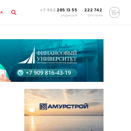
+7 962
285 13 55
222 742
ЛА
редакция
реклама