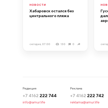
НОВОСТИ
НОВ
Хабаровск остался без
Гус
центрального пляжа
дал
аэр
сегодня, 07:00
130
0
сегод
Редакция
Реклама
+7 4162
222 744
+7 4162
222 742
info@amur.life
reklama@amur.life