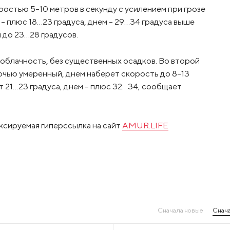
остью 5-10 метров в секунду с усилением при грозе
 – плюс 18…23 градуса, днем – 29…34 градуса выше
 до 23…28 градусов.
облачность, без существенных осадков. Во второй
очью умеренный, днем наберет скорость до 8-13
т 21…23 градуса, днем – плюс 32…34, сообщает
ксируемая гиперссылка на сайт
AMUR.LIFE
Сначала новые
Снача