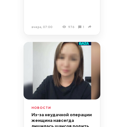
вчера, 07:00
976
1
НОВОСТИ
Из-за неудачной операции
женщина навсегда
лишилась шансов родить