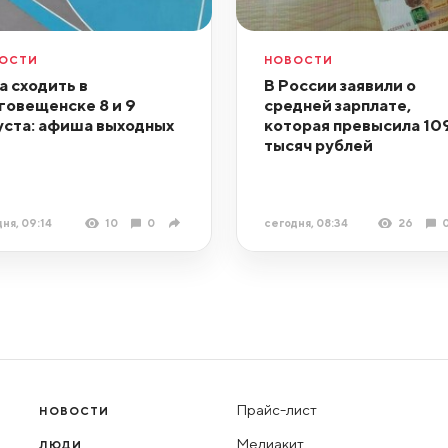
ОСТИ
НОВОСТИ
а сходить в
В России заявили о
говещенске 8 и 9
средней зарплате,
уста: афиша выходных
которая превысила 10
тысяч рублей
ня, 09:14
10
0
сегодня, 08:34
26
Прайс-лист
НОВОСТИ
Медиакит
ЛЮДИ