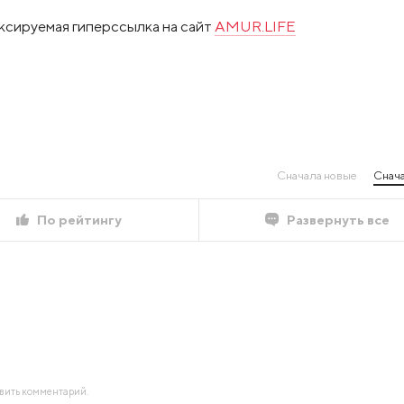
ксируемая гиперссылка на сайт
AMUR.LIFE
Сначала новые
Снача
По рейтингу
Развернуть все
авить комментарий.