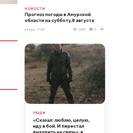
НОВОСТИ
Прогноз погоды в Амурской
области на субботу,8 августа
вчера, 11:46
268
0
ЛЮДИ
«Сказал: люблю, целую,
иду в бой. И перестал
выходить на связь»: в