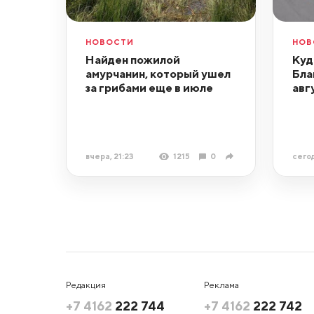
НОВОСТИ
НОВ
Найден пожилой
Куд
амурчанин, который ушел
Бла
за грибами еще в июле
авг
вчера, 21:23
1215
0
сегод
Редакция
Реклама
+7 4162
222 744
+7 4162
222 742