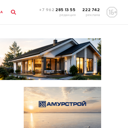
+7 962
285 13 55
222 742
ЛА
редакция
реклама