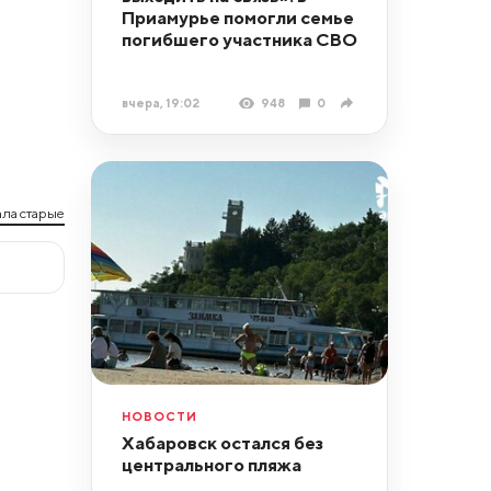
Приамурье помогли семье
погибшего участника СВО
вчера, 19:02
948
0
ла старые
НОВОСТИ
Хабаровск остался без
центрального пляжа