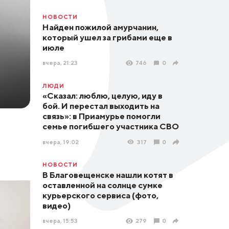
НОВОСТИ
Найден пожилой амурчанин,
который ушел за грибами еще в
июле
вчера, 21:23
746
0
ЛЮДИ
«Сказал: люблю, целую, иду в
бой. И перестал выходить на
связь»: в Приамурье помогли
семье погибшего участника СВО
вчера, 19:02
317
0
НОВОСТИ
В Благовещенске нашли котят в
оставленной на солнце сумке
курьерского сервиса (фото,
видео)
вчера, 15:53
279
0